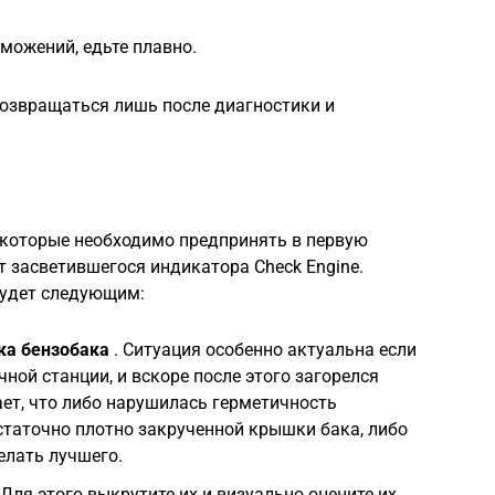
рможений, едьте плавно.
озвращаться лишь после диагностики и
, которые необходимо предпринять в первую
т засветившегося индикатора Check Engine.
будет следующим:
ка бензобака
. Ситуация особенно актуальна если
ной станции, и вскоре после этого загорелся
ает, что либо нарушилась герметичность
статочно плотно закрученной крышки бака, либо
елать лучшего.
 Для этого выкрутите их и визуально оцените их