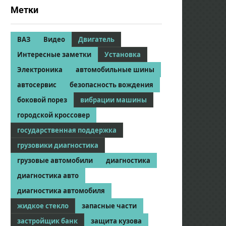
Метки
ВАЗ
Видео
Двигатель
Интересные заметки
Установка
Электроника
автомобильные шины
автосервис
безопасность вождения
боковой порез
вибрации машины
городской кроссовер
государственная поддержка
грузовики диагностика
грузовые автомобили
диагностика
диагностика авто
диагностика автомобиля
жидкое стекло
запасные части
застройщик банк
защита кузова