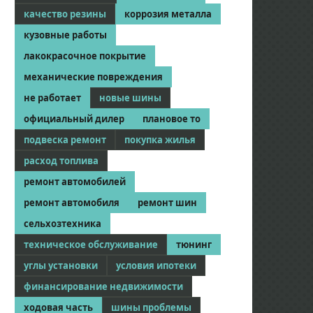
качество резины
коррозия металла
кузовные работы
лакокрасочное покрытие
механические повреждения
не работает
новые шины
официальный дилер
плановое то
подвеска ремонт
покупка жилья
расход топлива
ремонт автомобилей
ремонт автомобиля
ремонт шин
сельхозтехника
техническое обслуживание
тюнинг
углы установки
условия ипотеки
финансирование недвижимости
ходовая часть
шины проблемы