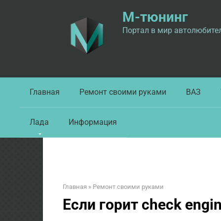
Перейти
М-тюнинг
к
контенту
Портал в мир автолюбите
Главная
Ремонт своими руками
ВАЗ
Лада
Информация
Главная
»
Ремонт своими руками
Если горит check engi