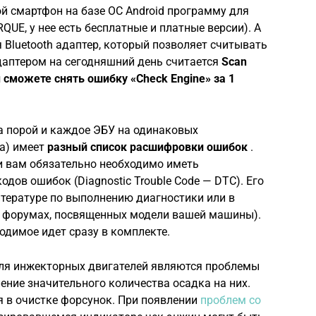
ой смартфон на базе ОС Android программу для
QUE, у нее есть бесплатные и платные версии). А
 Bluetooth адаптер, который позволяет считывать
аптером на сегодняшний день считается
Scan
ы сможете снять ошибку «Сheck Engine» за 1
а порой и каждое ЭБУ на одинаковых
ка) имеет
разный список расшифровки ошибок
.
 вам обязательно необходимо иметь
дов ошибок (Diagnostic Trouble Code — DTC). Его
итературе по выполнению диагностики или в
их форумах, посвященных модели вашей машины).
одимое идет сразу в комплекте.
ля инжекторных двигателей являются проблемы
ление значительного количества осадка на них.
 в очистке форсунок. При появлении
проблем со