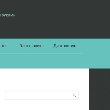
и руками
атель
Электроника
Диагностика
Поиск: