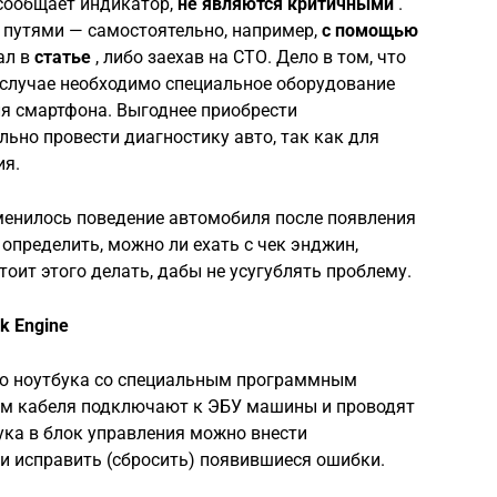
сообщает индикатор,
не являются критичными
.
путями — самостоятельно, например,
с помощью
ал в
статье
, либо заехав на СТО. Дело в том, что
случае необходимо специальное оборудование
ля смартфона. Выгоднее приобрести
льно провести диагностику авто, так как для
ия.
зменилось поведение автомобиля после появления
 определить, можно ли ехать с чек энджин,
тоит этого делать, дабы не усугублять проблему.
k Engine
ю ноутбука со специальным программным
ом кабеля подключают к ЭБУ машины и проводят
ука в блок управления можно внести
 исправить (сбросить) появившиеся ошибки.