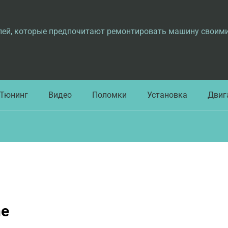
лей, которые предпочитают ремонтировать машину своим
Тюнинг
Видео
Поломки
Установка
Двиг
ne