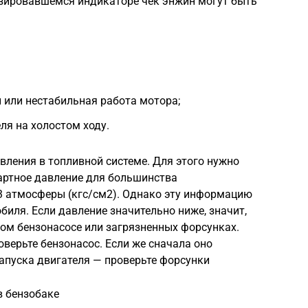
изировавшемся индикаторе чек энжин могут быть
 или нестабильная работа мотора;
я на холостом ходу.
ления в топливной системе. Для этого нужно
артное давление для большинства
 атмосферы (кгс/см2). Однако эту информацию
биля. Если давление значительно ниже, значит,
ом бензонасосе или загрязненных форсунках.
оверьте бензонасос. Если же сначала оно
запуска двигателя — проверьте форсунки
в бензобаке