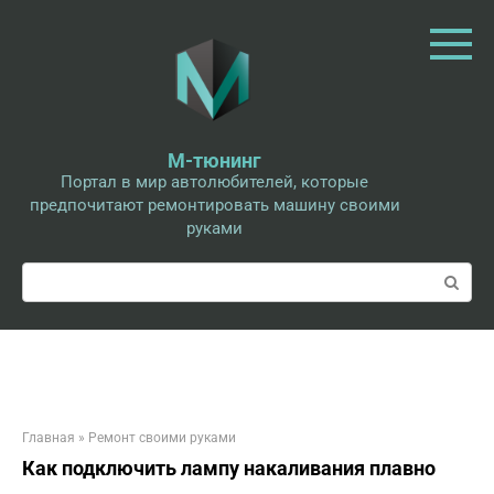
Перейти
к
контенту
М-тюнинг
Портал в мир автолюбителей, которые
предпочитают ремонтировать машину своими
руками
Поиск:
Главная
»
Ремонт своими руками
Как подключить лампу накаливания плавно