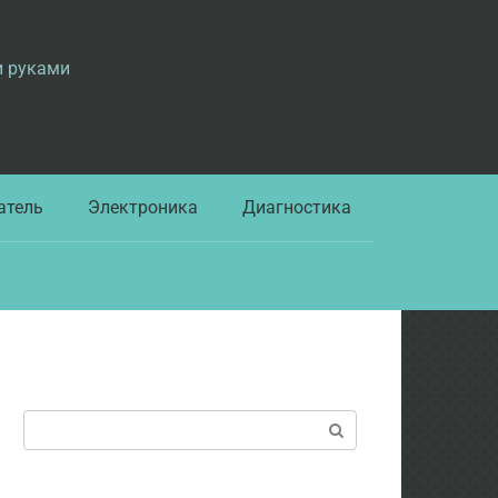
и руками
атель
Электроника
Диагностика
Поиск: