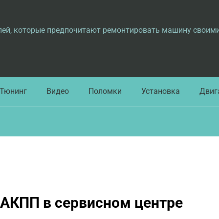
лей, которые предпочитают ремонтировать машину своим
Тюнинг
Видео
Поломки
Установка
Двиг
 АКПП в сервисном центре