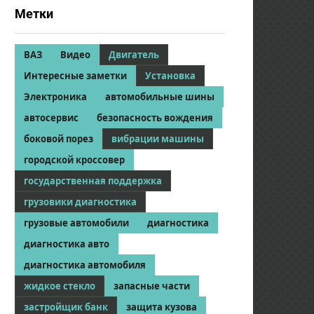
Метки
ВАЗ
Видео
Двигатель
Интересные заметки
Установка
Электроника
автомобильные шины
автосервис
безопасность вождения
боковой порез
вибрации машины
городской кроссовер
государственная поддержка
грузовики диагностика
грузовые автомобили
диагностика
диагностика авто
диагностика автомобиля
жидкое стекло
запасные части
застройщик банк
защита кузова