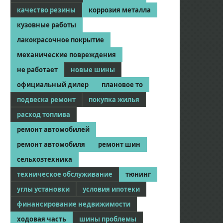
качество резины
коррозия металла
кузовные работы
лакокрасочное покрытие
механические повреждения
не работает
новые шины
официальный дилер
плановое то
подвеска ремонт
покупка жилья
расход топлива
ремонт автомобилей
ремонт автомобиля
ремонт шин
сельхозтехника
техническое обслуживание
тюнинг
углы установки
условия ипотеки
финансирование недвижимости
ходовая часть
шины проблемы