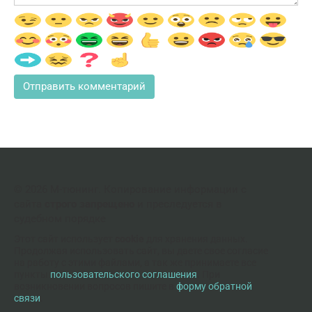
© 2026 М-тюнинг. Копирование информации с
сайта
строго запрещено
и преследуется в
судебном порядке
Этот сайт использует
cookie
для хранения данных.
Продолжая использовать сайт, вы даете свое согласие
на работу с этими файлами, а так же принимаете все
пункты
пользовательского соглашения
. При
возникновении вопросов пишите в
форму обратной
связи
.