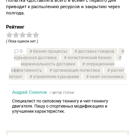
Попытка «доставлять всего и всем» с первого дня
приводит к распылению ресурсов и закрытию через
полгода.
Рейтинг
( Пока оценок нет )
0
бизнес-процессы
доставка товаров
курьерская доставка
логистический бизнес
маржинальность доставки
операционная
эффективность
организация логистики
расчет
затрат
управление курьерами
юнит-экономика
Андрей Соколов
/ автор статьи
Специалист по силовому тюнингу и чип-тюнингу
двигателя. Пишу о спортивных модификациях и
улучшении характеристик.