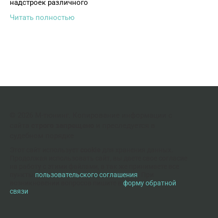
надстроек различного
Читать полностью
© 2026 М-тюнинг. Копирование информации с
сайта
строго запрещено
и преследуется в
судебном порядке
Этот сайт использует
cookie
для хранения данных.
Продолжая использовать сайт, вы даете свое согласие
на работу с этими файлами, а так же принимаете все
пункты
пользовательского соглашения
. При
возникновении вопросов пишите в
форму обратной
связи
.