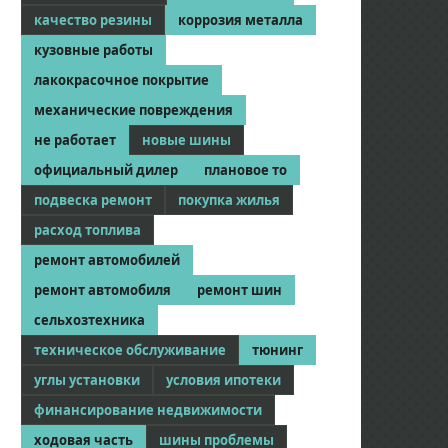
качество резины
коррозия металла
кузовные работы
лакокрасочное покрытие
механические повреждения
не работает
новые шины
официальный дилер
плановое то
подвеска ремонт
покупка жилья
расход топлива
ремонт автомобилей
ремонт автомобиля
ремонт шин
сельхозтехника
техническое обслуживание
тюнинг
углы установки
условия ипотеки
финансирование недвижимости
ходовая часть
шины проблемы