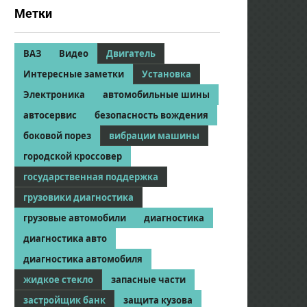
Метки
ВАЗ
Видео
Двигатель
Интересные заметки
Установка
Электроника
автомобильные шины
автосервис
безопасность вождения
боковой порез
вибрации машины
городской кроссовер
государственная поддержка
грузовики диагностика
грузовые автомобили
диагностика
диагностика авто
диагностика автомобиля
жидкое стекло
запасные части
застройщик банк
защита кузова