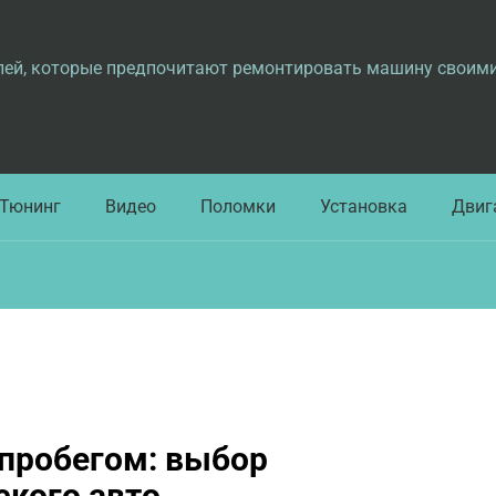
лей, которые предпочитают ремонтировать машину своим
Тюнинг
Видео
Поломки
Установка
Двиг
 пробегом: выбор
ского авто