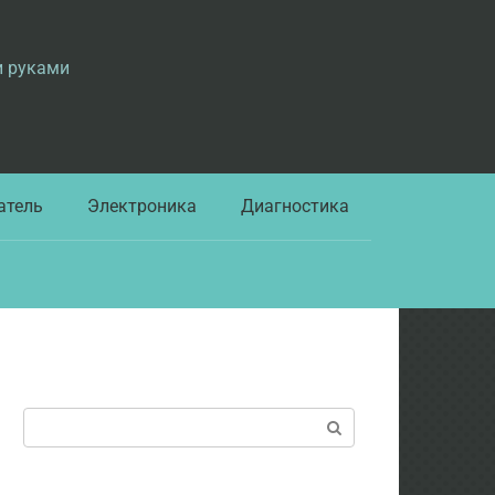
и руками
атель
Электроника
Диагностика
Поиск: