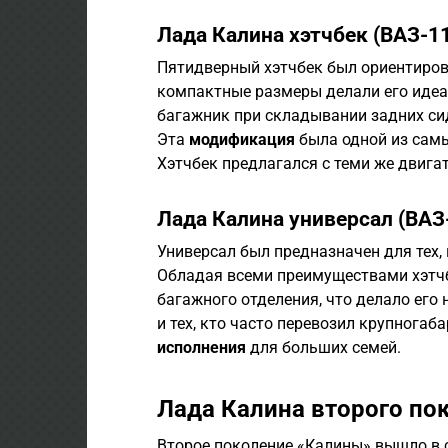
Лада Калина хэтчбек (ВАЗ-1
Пятидверный хэтчбек был ориентиров
компактные размеры делали его идеа
багажник при складывании задних си
Эта
модификация
была одной из самы
Хэтчбек предлагался с теми же двигат
Лада Калина универсал (ВАЗ
Универсал был предназначен для тех,
Обладая всеми преимуществами хэтчб
багажного отделения, что делало его
и тех, кто часто перевозил крупнога
исполнения
для больших семей.
Лада Калина второго по
Второе поколение «Калины» вышло в с