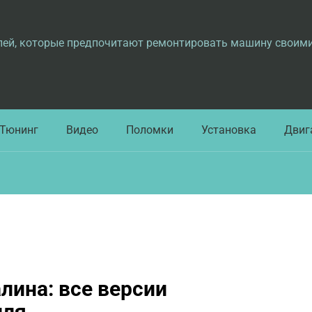
лей, которые предпочитают ремонтировать машину своим
Тюнинг
Видео
Поломки
Установка
Двиг
ина: все версии
иля