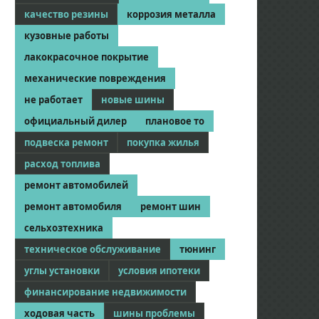
качество резины
коррозия металла
кузовные работы
лакокрасочное покрытие
механические повреждения
не работает
новые шины
официальный дилер
плановое то
подвеска ремонт
покупка жилья
расход топлива
ремонт автомобилей
ремонт автомобиля
ремонт шин
сельхозтехника
техническое обслуживание
тюнинг
углы установки
условия ипотеки
финансирование недвижимости
ходовая часть
шины проблемы