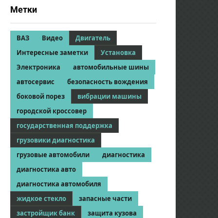
Метки
ВАЗ
Видео
Двигатель
Интересные заметки
Установка
Электроника
автомобильные шины
автосервис
безопасность вождения
боковой порез
вибрации машины
городской кроссовер
государственная поддержка
грузовики диагностика
грузовые автомобили
диагностика
диагностика авто
диагностика автомобиля
жидкое стекло
запасные части
застройщик банк
защита кузова