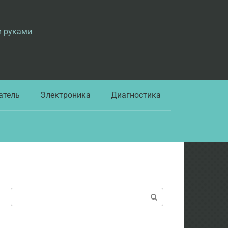
и руками
атель
Электроника
Диагностика
Поиск: