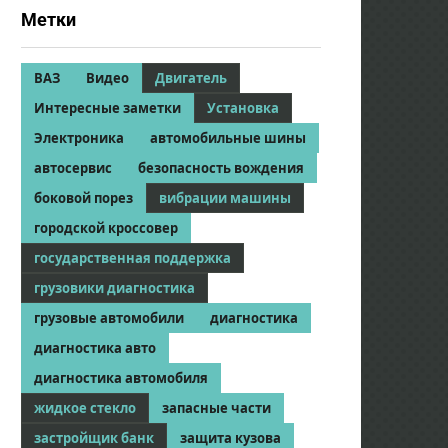
Метки
ВАЗ
Видео
Двигатель
Интересные заметки
Установка
Электроника
автомобильные шины
автосервис
безопасность вождения
боковой порез
вибрации машины
городской кроссовер
государственная поддержка
грузовики диагностика
грузовые автомобили
диагностика
диагностика авто
диагностика автомобиля
жидкое стекло
запасные части
застройщик банк
защита кузова