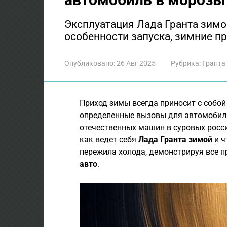
Эксплуатация Лада Гранта зимой
особенности запуска, зимние п
Опубликовано:
26 Авг 2025
Рубрика:
Гранта
Приход зимы всегда приносит с собой 
определенные вызовы для автомобили
отечественных машин в суровых росси
как ведет себя
Лада Гранта зимой
и ч
пережила холода, демонстрируя все 
авто
.