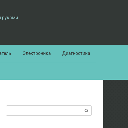
и руками
атель
Электроника
Диагностика
Поиск: