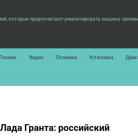
лей, которые предпочитают ремонтировать машину своим
Тюнинг
Видео
Поломки
Установка
Двиг
Лада Гранта: российский