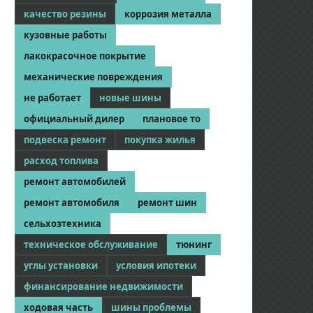
качество резины
коррозия металла
кузовные работы
лакокрасочное покрытие
механические повреждения
не работает
новые шины
официальный дилер
плановое то
подвеска ремонт
покупка жилья
расход топлива
ремонт автомобилей
ремонт автомобиля
ремонт шин
сельхозтехника
техническое обслуживание
тюнинг
углы установки
условия ипотеки
финансирование недвижимости
ходовая часть
шины проблемы