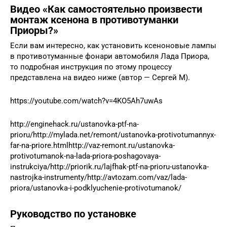
Видео «Как самостоятельно произвести
монтаж ксенона в противотуманки
Приоры?»
Если вам интересно, как установить ксеноновые лампы
в противотуманные фонари автомобиля Лада Приора,
то подробная инструкция по этому процессу
представлена на видео ниже (автор — Сергей М).
https://youtube.com/watch?v=4KO5Ah7uwAs
http://enginehack.ru/ustanovka-ptf-na-
prioru/http://mylada.net/remont/ustanovka-protivotumannyx-
far-na-priore.htmlhttp://vaz-remont.ru/ustanovka-
protivotumanok-na-lada-priora-poshagovaya-
instrukciya/http://priorik.ru/lajfhak-ptf-na-prioru-ustanovka-
nastrojka-instrumenty/http://avtozam.com/vaz/lada-
priora/ustanovka-i-podklyuchenie-protivotumanok/
Руководство по установке