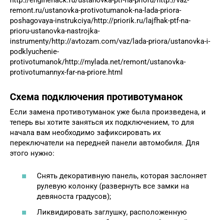
remont.ru/ustanovka-protivotumanok-na-lada-priora-
poshagovaya-instrukciya/http://priorik.ru/lajfhak-ptf-na-
prioru-ustanovka-nastrojka-
instrumenty/http://avtozam.com/vaz/lada-priora/ustanovka-i-
podklyuchenie-
protivotumanok/http://mylada.net/remont/ustanovka-
protivotumannyx-far-na-priore.html
Схема подключения противотуманок
Если замена противотуманок уже была произведена, и
теперь вы хотите заняться их подключением, то для
начала вам необходимо зафиксировать их
переключатели на передней панели автомобиля. Для
этого нужно:
Снять декоративную панель, которая заслоняет
рулевую колонку (развернуть все замки на
девяноста градусов);
Ликвидировать заглушку, расположенную