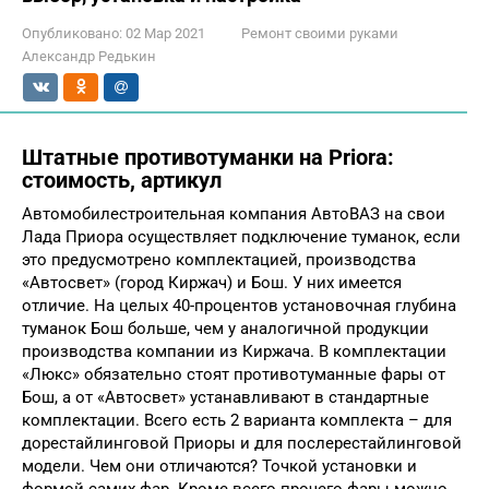
Опубликовано:
02 Мар 2021
Ремонт своими руками
Александр Редькин
Штатные противотуманки на Priora:
стоимость, артикул
Автомобилестроительная компания АвтоВАЗ на свои
Лада Приора осуществляет подключение туманок, если
это предусмотрено комплектацией, производства
«Автосвет» (город Киржач) и Бош. У них имеется
отличие. На целых 40-процентов установочная глубина
туманок Бош больше, чем у аналогичной продукции
производства компании из Киржача. В комплектации
«Люкс» обязательно стоят противотуманные фары от
Бош, а от «Автосвет» устанавливают в стандартные
комплектации. Всего есть 2 варианта комплекта – для
дорестайлинговой Приоры и для послерестайлинговой
модели. Чем они отличаются? Точкой установки и
формой самих фар. Кроме всего прочего фары можно