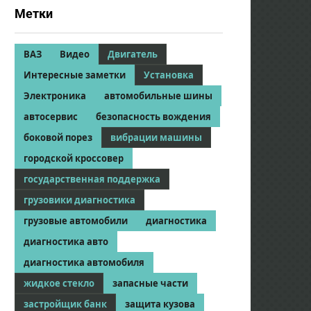
Метки
ВАЗ
Видео
Двигатель
Интересные заметки
Установка
Электроника
автомобильные шины
автосервис
безопасность вождения
боковой порез
вибрации машины
городской кроссовер
государственная поддержка
грузовики диагностика
грузовые автомобили
диагностика
диагностика авто
диагностика автомобиля
жидкое стекло
запасные части
застройщик банк
защита кузова