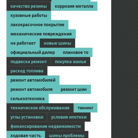
качество резины
коррозия металла
кузовные работы
лакокрасочное покрытие
механические повреждения
не работает
новые шины
официальный дилер
плановое то
подвеска ремонт
покупка жилья
расход топлива
ремонт автомобилей
ремонт автомобиля
ремонт шин
сельхозтехника
техническое обслуживание
тюнинг
углы установки
условия ипотеки
финансирование недвижимости
ходовая часть
шины проблемы