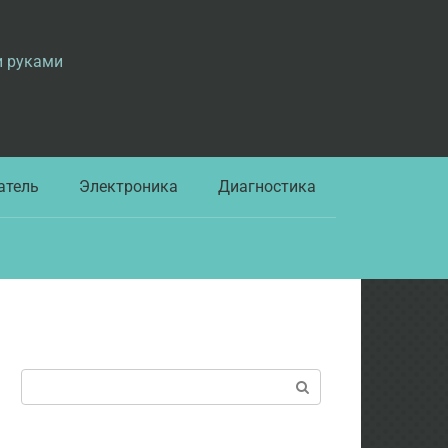
и руками
атель
Электроника
Диагностика
Поиск: