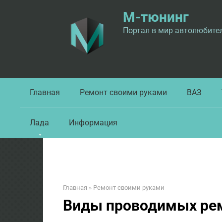
Перейти
М-тюнинг
к
контенту
Портал в мир автолюбите
Главная
Ремонт своими руками
ВАЗ
Лада
Информация
Главная
»
Ремонт своими руками
Виды проводимых ре