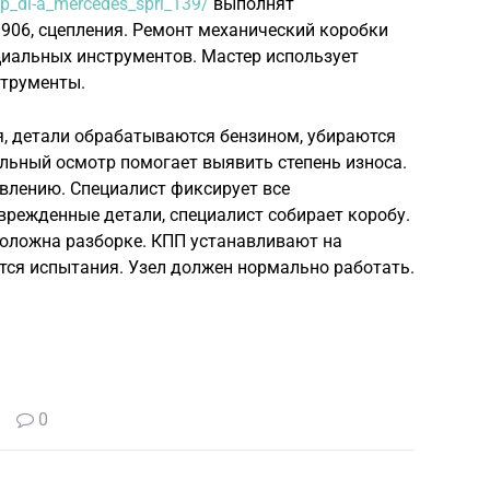
pp_dl-a_mercedes_spri_139/
выполнят
906, сцепления. Ремонт механический коробки
иальных инструментов. Мастер использует
струменты.
я, детали обрабатываются бензином, убираются
льный осмотр помогает выявить степень износа.
влению. Специалист фиксирует все
режденные детали, специалист собирает коробу.
оложна разборке. КПП устанавливают на
ятся испытания. Узел должен нормально работать.
0