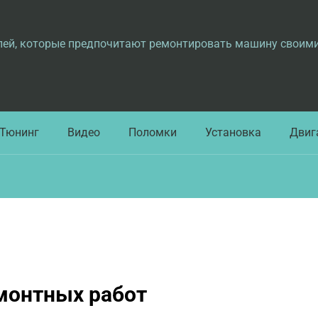
лей, которые предпочитают ремонтировать машину своим
Тюнинг
Видео
Поломки
Установка
Двиг
монтных работ