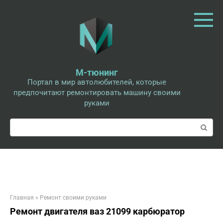
Перейти
к
контенту
М-тюнинг
Портал в мир автолюбителей, которые
предпочитают ремонтировать машину своими
руками
Поиск:
Главная
»
Ремонт своими руками
Ремонт двигателя ваз 21099 карбюратор