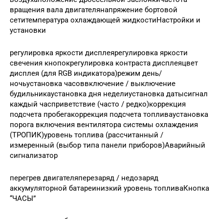
вращения вала двигателянапряжение бортовой
сетитемпература охлаждающей жидкостиНастройки и
установки
регулировка яркости дисплеярегулировка яркости
свечения кнопокрегулировка контраста дисплеяцвет
дисплея (для RGB индикатора)режим день/
ночьустановка часоввключение / выключение
будильникаустановка дня неделиустановка датысигнал
каждый часприветствие (часто / редко)коррекция
подсчета пробегакоррекция подсчета топливаустановка
порога включения вентилятора системы охлаждения
(ТРОПИК)уровень топлива (рассчитанный /
измеренный (выбор типа панели приборов)Аварийный
сигнализатор
перегрев двигателяперезаряд / недозаряд
аккумуляторной батареинизкий уровень топливаКнопка
“ЧАСЫ”