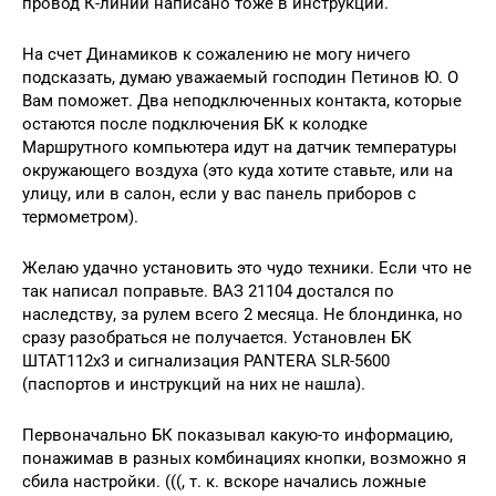
провод К-линии написано тоже в инструкции.
На счет Динамиков к сожалению не могу ничего
подсказать, думаю уважаемый господин Петинов Ю. О
Вам поможет. Два неподключенных контакта, которые
остаются после подключения БК к колодке
Маршрутного компьютера идут на датчик температуры
окружающего воздуха (это куда хотите ставьте, или на
улицу, или в салон, если у вас панель приборов с
термометром).
Желаю удачно установить это чудо техники. Если что не
так написал поправьте. ВАЗ 21104 достался по
наследству, за рулем всего 2 месяца. Не блондинка, но
сразу разобраться не получается. Установлен БК
ШТАТ112х3 и сигнализация PANTERA SLR-5600
(паспортов и инструкций на них не нашла).
Первоначально БК показывал какую-то информацию,
понажимав в разных комбинациях кнопки, возможно я
сбила настройки. (((, т. к. вскоре начались ложные