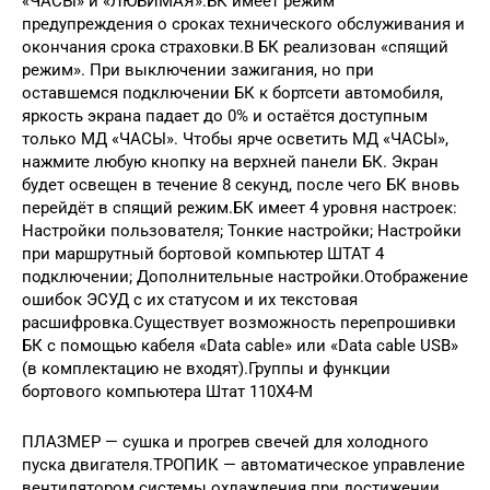
«ЧАСЫ» и «ЛЮБИМАЯ».БК имеет режим
предупреждения о сроках технического обслуживания и
окончания срока страховки.В БК реализован «спящий
режим». При выключении зажигания, но при
оставшемся подключении БК к бортсети автомобиля,
яркость экрана падает до 0% и остаётся доступным
только МД «ЧАСЫ». Чтобы ярче осветить МД «ЧАСЫ»,
нажмите любую кнопку на верхней панели БК. Экран
будет освещен в течение 8 секунд, после чего БК вновь
перейдёт в спящий режим.БК имеет 4 уровня настроек:
Настройки пользователя; Тонкие настройки; Настройки
при маршрутный бортовой компьютер ШТАТ 4
подключении; Дополнительные настройки.Отображение
ошибок ЭСУД с их статусом и их текстовая
расшифровка.Существует возможность перепрошивки
БК с помощью кабеля «Data cable» или «Data cable USB»
(в комплектацию не входят).Группы и функции
бортового компьютера Штат 110Х4-M
ПЛАЗМЕР — сушка и прогрев свечей для холодного
пуска двигателя.ТРОПИК — автоматическое управление
вентилятором системы охлаждения при достижении