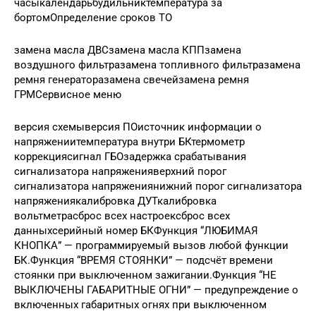
часыкалендарьбудильниктемпература за
бортомОпределение сроков ТО
замена масла ДВСзамена масла КППзамена
воздушного фильтразамена топливного фильтразамена
ремня генераторазамена свечейзамена ремня
ГРМСервисное меню
версия схемыверсия ПОисточник информации о
напряжениитемпература внутри БКтермометр
коррекциясигнал ГБОзадержка срабатывания
сигнализатора напряженияверхний порог
сигнализатора напряжениянижний порог сигнализатора
напряжениякалибровка ДУТкалибровка
вольтметрасброс всех настроексброс всех
данныхсерийный номер БКФункция “ЛЮБИМАЯ
КНОПКА” — программируемый вызов любой функции
БК.Функция “ВРЕМЯ СТОЯНКИ” — подсчёт времени
стоянки при выключенном зажигании.Функция “НЕ
ВЫКЛЮЧЕНЫ ГАБАРИТНЫЕ ОГНИ” — предупреждение о
включенных габаритных огнях при выключенном