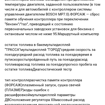
температуры двигателя, заданной пользователем (в том
числе и для автомобилей с контроллером системы
управления двигателем BOSCH MP7.0).ФОРСАЖ — сброс
памяти обучения контроллера при переключении
“бензин”/”газ”, приводящий к состоянию
первоначальных заводских установок для бензина с
октановым числом не ниже 95.Маршрутный компьютер
остаток топлива в бакемультидисплей
“ТРАССА”мультидисплей “ГОРОД”средняя скорость за
поездкусредний расход топлива за поездкувремя в
путискоростьпройденный путь за поездкурасход
топливарасход топлива за поездкупрогноз пробега на
остатке топливаДиагностический тестр
тип контроллераочистка памяти контроллера
(ФОРСАЖ)плазменный запуск, сушка свечей
(ПЛАЗМЕР)коды ошибок c
расшифровкоймультидисплей параметры
ДВСположение регулятора ХХмассовый расход
воздухаположение дроссельной заслонкичастота