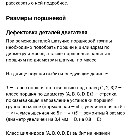
рассказать о ней подробнее.
Размеры поршневой
Дефектовка деталей двигателя
При замене деталей шатунно-поршневой группы
необходимо подобрать поршни к цилиндрам по
диаметру и массе, а также поршневые пальцы к
поршням по диаметру и шатуны по массе.
На днище поршня выбиты следующие данные:
1
— класс поршня по отверстию под палец (1, 2, 3)
2
—
класс поршня по диаметру (А, B, C, D, E)
3
— стрелка,
показывающая направление установки поршня
4
—
группа по массе (нормальная — «Г», увеличенная на 5 г
— «+», уменьшенная на 5 г — «-«)
5
— ремонтный размер
(диаметр увеличен на 0,4 мм — D, на 0,8 — Е)
Класс цилиндров (А, B, C, D, E) выбит на нижней