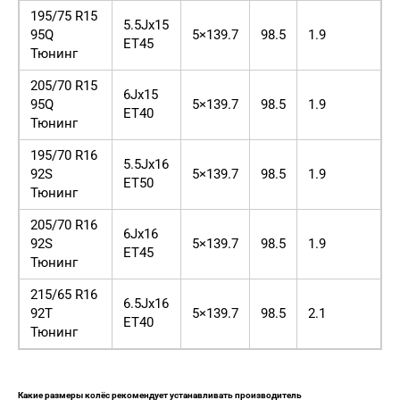
195/75 R15
5.5Jx15
95Q
5×139.7
98.5
1.9
ET45
Тюнинг
205/70 R15
6Jx15
95Q
5×139.7
98.5
1.9
ET40
Тюнинг
195/70 R16
5.5Jx16
92S
5×139.7
98.5
1.9
ET50
Тюнинг
205/70 R16
6Jx16
92S
5×139.7
98.5
1.9
ET45
Тюнинг
215/65 R16
6.5Jx16
92T
5×139.7
98.5
2.1
ET40
Тюнинг
Какие размеры колёс рекомендует устанавливать производитель