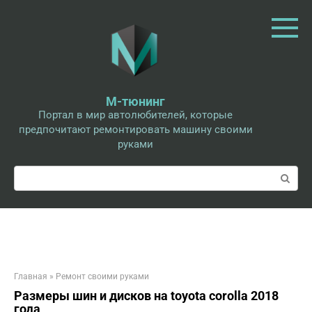
Перейти
к
контенту
М-тюнинг
Портал в мир автолюбителей, которые
предпочитают ремонтировать машину своими
руками
Поиск:
Главная
»
Ремонт своими руками
Размеры шин и дисков на toyota corolla 2018
года