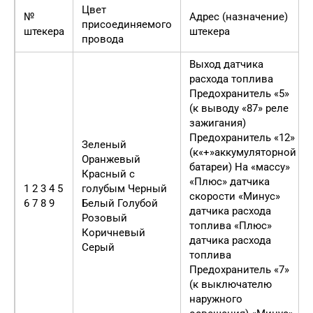
Цвет
№
Адрес (назначение)
присоединяемого
штекера
штекера
провода
Выход датчика
расхода топлива
Предохранитель «5»
(к выводу «87» реле
зажигания)
Предохранитель «12»
Зеленый
(к«+»аккумуляторной
Оранжевый
батареи) На «массу»
Красный с
«Плюс» датчика
1 2 3 4 5
голубым Черный
скорости «Минус»
6 7 8 9
Белый Голубой
датчика расхода
Розовый
топлива «Плюс»
Коричневый
датчика расхода
Серый
топлива
Предохранитель «7»
(к выключателю
наружного