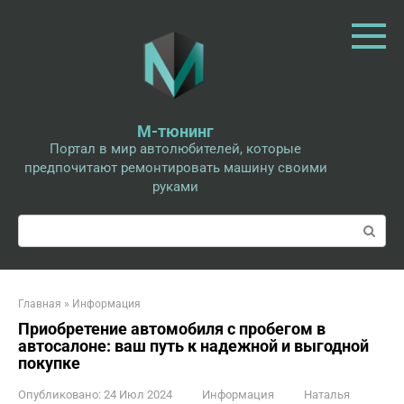
Перейти
к
контенту
М-тюнинг
Портал в мир автолюбителей, которые
предпочитают ремонтировать машину своими
руками
Поиск:
Главная
»
Информация
Приобретение автомобиля с пробегом в
автосалоне: ваш путь к надежной и выгодной
покупке
Опубликовано:
24 Июл 2024
Информация
Наталья