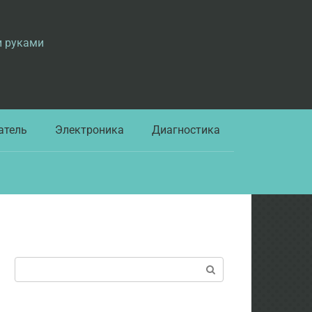
и руками
атель
Электроника
Диагностика
Поиск: