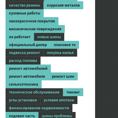
качество резины
коррозия металла
кузовные работы
лакокрасочное покрытие
механические повреждения
не работает
новые шины
официальный дилер
плановое то
подвеска ремонт
покупка жилья
расход топлива
ремонт автомобилей
ремонт автомобиля
ремонт шин
сельхозтехника
техническое обслуживание
тюнинг
углы установки
условия ипотеки
финансирование недвижимости
ходовая часть
шины проблемы