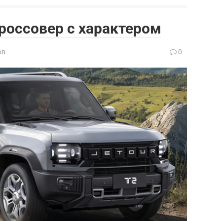
кроссовер с характером
ов
0