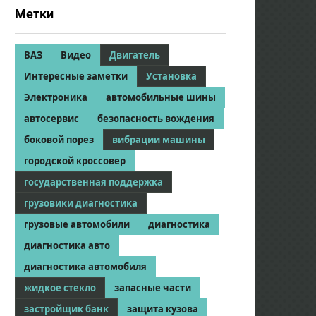
Метки
ВАЗ
Видео
Двигатель
Интересные заметки
Установка
Электроника
автомобильные шины
автосервис
безопасность вождения
боковой порез
вибрации машины
городской кроссовер
государственная поддержка
грузовики диагностика
грузовые автомобили
диагностика
диагностика авто
диагностика автомобиля
жидкое стекло
запасные части
застройщик банк
защита кузова