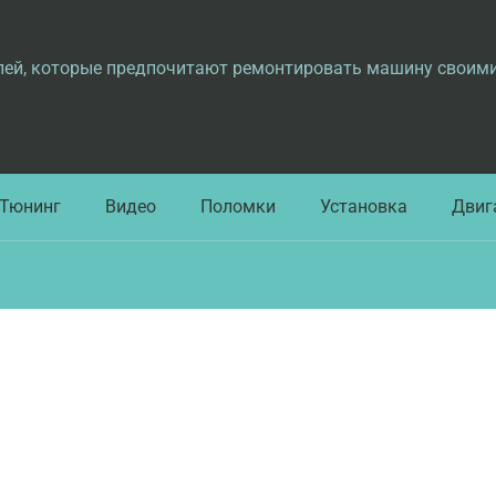
лей, которые предпочитают ремонтировать машину своим
Тюнинг
Видео
Поломки
Установка
Двиг