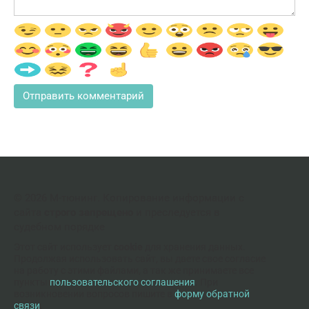
© 2026 М-тюнинг. Копирование информации с
сайта
строго запрещено
и преследуется в
судебном порядке
Этот сайт использует
cookie
для хранения данных.
Продолжая использовать сайт, вы даете свое согласие
на работу с этими файлами, а так же принимаете все
пункты
пользовательского соглашения
. При
возникновении вопросов пишите в
форму обратной
связи
.