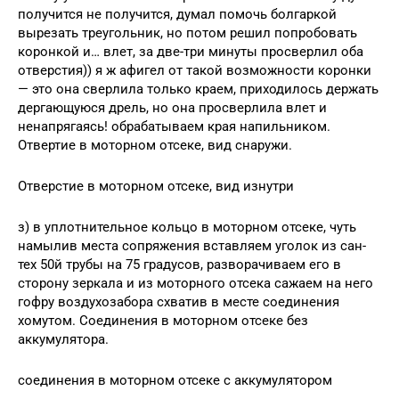
получится не получится, думал помочь болгаркой
вырезать треугольник, но потом решил попробовать
коронкой и… влет, за две-три минуты просверлил оба
отверстия)) я ж афигел от такой возможности коронки
— это она сверлила только краем, приходилось держать
дергающуюся дрель, но она просверлила влет и
ненапрягаясь! обрабатываем края напильником.
Отвертие в моторном отсеке, вид снаружи.
Отверстие в моторном отсеке, вид изнутри
з) в уплотнительное кольцо в моторном отсеке, чуть
намылив места сопряжения вставляем уголок из сан-
тех 50й трубы на 75 градусов, разворачиваем его в
сторону зеркала и из моторного отсека сажаем на него
гофру воздухозабора схватив в месте соединения
хомутом. Соединения в моторном отсеке без
аккумулятора.
соединения в моторном отсеке с аккумулятором