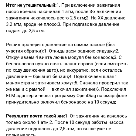
Итог не утешительный:
1. При включении зажигания
насос кое-как накачивал 1 атм, после 3-х включений
зажигания накачалось всего 2,5 атм;2. На ХХ давление
3.2 атм, вроде не плохо;3. При подгазовке давление
падает до 2,5 атм.
Решил проверить давление на самом насосе (без
участия обратки):1. Откидываем заднюю сидушку;2.
Откручиваем 4 винта лючка модуля бензонасоса;3. С
бензонасоса нужно снять шланг справа (если смотреть
по ходу движения авто), но аккуратно, если осталось
давление — брызнет бензин;4. Подключаем шланг
манометра и затягиваем хомут;5. Сначала проверил так
же как и с рампой — включил зажигание;6. Подключил
ELM адаптер и через программу OpenDiag на смартфоне
принудительно включил бензонасос на 10 секунд;
Результат почти такой же:
1. От зажигания на качалось
только около 1 атм;2. После 10 секунд работы насоса
давление поднялось до 2,5 атм, но выше уже не
поднималось.