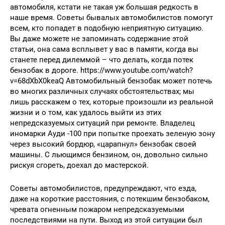
автомобиля, кстати не такая уж большая редкость в
наше время. Советы бывалых автомобилистов помогут
всем, кто попадет в подобную неприятную ситуацию.
Вы даже можете не запоминать содержание этой
статьи, она сама всплывет у вас в памяти, когда вы
станете перед дилеммой – что делать, когда потек
бензобак в дороге. https://www.youtube.com/watch?
v=68dXbX0keaQ Автомобильный бензобак может потечь
во многих различных случаях обстоятельствах; мы
лишь расскажем о тех, которые произошли из реальной
жизни и о том, как удалось выйти из этих
непредсказуемых ситуаций при ремонте. Владелец
иномарки Ауди -100 при попытке проехать зеленую зону
через высокий бордюр, «царапнул» бензобак своей
машины. С льющимся бензином, он, довольно сильно
рискуя сгореть, доехал до мастерской.
Советы автомобилистов, предупреждают, что езда,
даже на короткие расстояния, с потекшим бензобаком,
чревата огненным пожаром непредсказуемыми
последствиями на пути. Выход из этой ситуации был