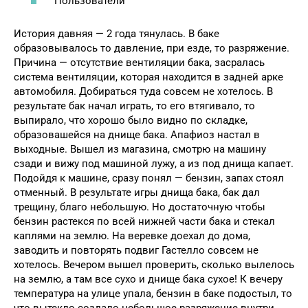
Пользователи
История давняя — 2 года тянулась. В баке
образовывалось то давление, при езде, то разряжение.
Причина — отсутствие вентиляции бака, засралась
система вентиляции, которая находится в задней арке
автомобиля. Добираться туда совсем не хотелось. В
результате бак начал играть, то его втягивало, то
выпирало, что хорошо было видно по складке,
образовашейся на днище бака. Апафиоз настал в
выходные. Вышел из магазина, смотрю на машину
сзади и вижу под машиной лужу, а из под днища капает.
Подойдя к машине, сразу понял — бензин, запах стоял
отменный. В результате игры днища бака, бак дал
трещину, благо небольшую. Но достаточную чтобы
бензин растекся по всей нижней части бака и стекал
каплями на землю. На веревке доехал до дома,
заводить и повторять подвиг Гастелло совсем не
хотелось. Вечером вышел проверить, сколько вылелось
на землю, а там все сухо и днище бака сухое! К вечеру
температура на улице упала, бензин в баке подостыл, то
что вытекло создало небольшое разряжение внутри