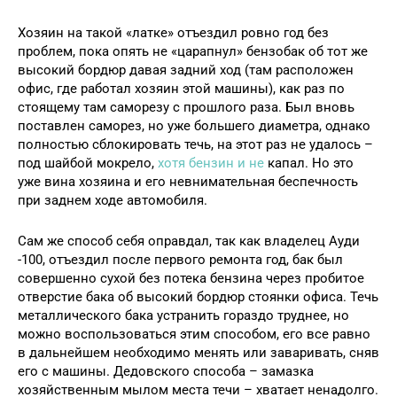
Хозяин на такой «латке» отъездил ровно год без
проблем, пока опять не «царапнул» бензобак об тот же
высокий бордюр давая задний ход (там расположен
офис, где работал хозяин этой машины), как раз по
стоящему там саморезу с прошлого раза. Был вновь
поставлен саморез, но уже большего диаметра, однако
полностью сблокировать течь, на этот раз не удалось –
под шайбой мокрело,
хотя бензин и не
капал. Но это
уже вина хозяина и его невнимательная беспечность
при заднем ходе автомобиля.
Сам же способ себя оправдал, так как владелец Ауди
-100, отъездил после первого ремонта год, бак был
совершенно сухой без потека бензина через пробитое
отверстие бака об высокий бордюр стоянки офиса. Течь
металлического бака устранить гораздо труднее, но
можно воспользоваться этим способом, его все равно
в дальнейшем необходимо менять или заваривать, сняв
его с машины. Дедовского способа – замазка
хозяйственным мылом места течи – хватает ненадолго.