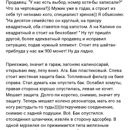
Продавец: “У нас есть выбор, номер хотя-бы записали?”
Что за чертовщина?)) Мужик уже в годах, а строит из
себя тут незнамо кого, специалист хренов)) Я объясняю:
“На десятое семейство он круглый, на приору
квадратный, оба ставятся под капотом. А на Калине он
квадратный и стоит на бензобаке! ” Ну тут пришёл
другой, более адекватный продавец и исправил
ситуацию, подав нужный элемент. Стоит эта шайтан-
приблуда у нас аж 900 монет! Ну да ладно.
Приезжаю, значит в гараж, загоняю калиносарай,
открываю яму, лезу вниз. Ага. Бак пластиковый. Слева
стоит жестяная защита бака. Топливный фильтр на баке
справа. Стал думать как опустить бак. Ослабил хомуты,
правая сторона хорошо опустилась, левая не хочет.
Мешает защита. Долго-ли коротко, снимаю, значит эту
защиту. Теперь мешает колено резонатора, мать его за
ногу растудыть-то туды)))))откручиваю соединение,
снимаю с задней подушки. Всё. Бак опустился.
отсоединил шланчики, извлёк в сторону адсорбер. В
одной мурзилке он прижимается типа железным