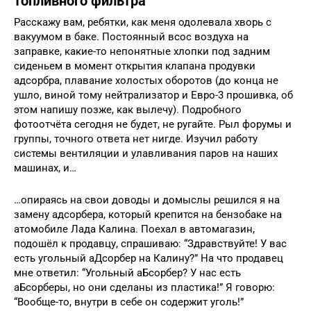
топливного фильтра
Расскажу вам, ребятки, как меня одолевала хворь с
вакуумом в баке. Постоянный всос воздуха на
заправке, какие-то непонятные хлопки под задним
сиденьем в момент открытия клапана продувки
адсорбра, плавание холостых оборотов (до конца не
ушло, виной тому нейтрализатор и Евро-3 прошивка, об
этом напишу позже, как вылечу). Подробного
фотоотчёта сегодня не будет, не ругайте. Рыл форумы и
группы, точного ответа нет нигде. Изучил работу
системы вентиляции и улавливания паров на наших
машинах, и…
…опираясь на свои доводы и домыслы решился я на
замену адсорбера, который крепится на бензобаке на
атомобиле Лада Калина. Поехал в автомагазин,
подошёл к продавцу, спрашиваю: “Здравствуйте! У вас
есть угольный аДсорбер на Калину?” На что продавец
мне ответил: “Угольный аБсорбер? У нас есть
аБсорберы, но они сделаны из пластика!” Я говорю:
“Вообще-то, внутри в себе он содержит уголь!”