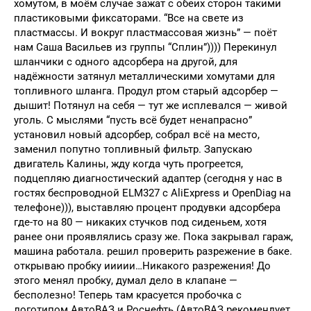
хомутом, в моём случае зажат с обеих сторон такими
пластиковыми фиксаторами. “Все на свете из
пластмассы. И вокруг пластмассовая жизнь” — поёт
нам Саша Васильев из группы “Сплин”)))) Перекинул
шланчики с одного адсорбера на другой, для
надёжности затянул металлическими хомутами для
топливного шланга. Продул ртом старый адсорбер —
дышит! Потянул на себя — тут же исплевался — живой
уголь. С мыслями “пусть всё будет ненапрасно”
установил новый адсорбер, собрал всё на место,
заменил попутно топливный фильтр. Запускаю
двигатель Калины, жду когда чуть прогреется,
подцепляю диагностический адаптер (сегодня у нас в
гостях беспроводной ELM327 с AliExpress и OpenDiag на
телефоне))), выставляю процент продувки адсорбера
где-то на 80 — никаких стучков под сиденьем, хотя
ранее они проявлялись сразу же. Пока закрывал гараж,
машина работала. решил проверить разрежение в баке.
открываю пробку иииии…Никакого разрежения! До
этого менял пробку, думал дело в клапане —
бесполезно! Теперь там красуется пробочка с
логотипом АвтоВАЗ и Роснефть (АвтоВАЗ рекомендует