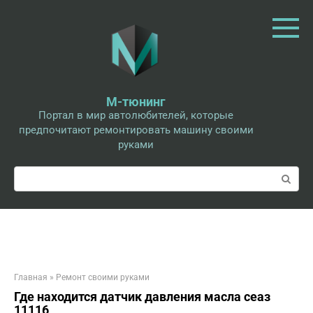
Перейти
к
контенту
М-тюнинг
Портал в мир автолюбителей, которые
предпочитают ремонтировать машину своими
руками
Поиск:
Главная
»
Ремонт своими руками
Где находится датчик давления масла сеаз
11116