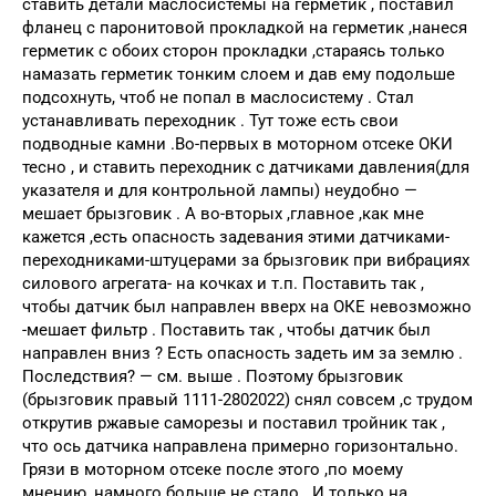
ставить детали маслосистемы на герметик , поставил
фланец с паронитовой прокладкой на герметик ,нанеся
герметик с обоих сторон прокладки ,стараясь только
намазать герметик тонким слоем и дав ему подольше
подсохнуть, чтоб не попал в маслосистему . Стал
устанавливать переходник . Тут тоже есть свои
подводные камни .Во-первых в моторном отсеке ОКИ
тесно , и ставить переходник с датчиками давления(для
указателя и для контрольной лампы) неудобно —
мешает брызговик . А во-вторых ,главное ,как мне
кажется ,есть опасность задевания этими датчиками-
переходниками-штуцерами за брызговик при вибрациях
силового агрегата- на кочках и т.п. Поставить так ,
чтобы датчик был направлен вверх на ОКЕ невозможно
-мешает фильтр . Поставить так , чтобы датчик был
направлен вниз ? Есть опасность задеть им за землю .
Последствия? — см. выше . Поэтому брызговик
(брызговик правый 1111-2802022) снял совсем ,с трудом
открутив ржавые саморезы и поставил тройник так ,
что ось датчика направлена примерно горизонтально.
Грязи в моторном отсеке после этого ,по моему
мнению, намного больше не стало . И только на