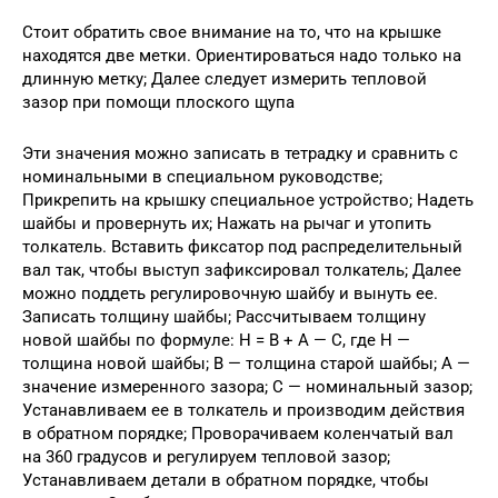
Стоит обратить свое внимание на то, что на крышке
находятся две метки. Ориентироваться надо только на
длинную метку; Далее следует измерить тепловой
зазор при помощи плоского щупа
Эти значения можно записать в тетрадку и сравнить с
номинальными в специальном руководстве;
Прикрепить на крышку специальное устройство; Надеть
шайбы и провернуть их; Нажать на рычаг и утопить
толкатель. Вставить фиксатор под распределительный
вал так, чтобы выступ зафиксировал толкатель; Далее
можно поддеть регулировочную шайбу и вынуть ее.
Записать толщину шайбы; Рассчитываем толщину
новой шайбы по формуле: H = B + A — C, где H —
толщина новой шайбы; B — толщина старой шайбы; A —
значение измеренного зазора; C — номинальный зазор;
Устанавливаем ее в толкатель и производим действия
в обратном порядке; Проворачиваем коленчатый вал
на 360 градусов и регулируем тепловой зазор;
Устанавливаем детали в обратном порядке, чтобы