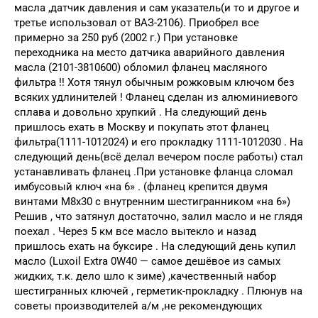
масла ,датчик давления и сам указатель(и то и другое и
третье использовал от ВАЗ-2106). Приобрел все
примерно за 250 руб (2002 г.) При установке
переходника на место датчика аварийного давления
масла (2101-3810600) обломил фланец масляного
фильтра !! Хотя тянул обычным рожковым ключом без
всяких удлинителей ! Фланец сделан из алюминиевого
сплава и довольно хрупкий . На следующий день
пришлось ехать в Москву и покупать этот фланец
фильтра(1111-1012024) и его прокладку 1111-1012030 . На
следующий день(всё делал вечером после работы) стал
устанавливать фланец .При установке фланца сломал
имбусовый ключ «на 6» . (фланец крепится двумя
винтами М8х30 с внутренним шестигранником «на 6»)
Решив , что затянул достаточно, залил масло и не глядя
поехал . Через 5 км все масло вытекло и назад
пришлось ехать на буксире . На следующий день купил
масло (Luxoil Extra 0W40 — cамое дешёвое из самых
жидких, т.к. дело шло к зиме) ,качественный набор
шестигранных ключей , герметик-прокладку . Плюнув на
советы производителей а/м ,не рекомендующих