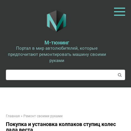
Перейти
к
контенту
М-тюнинг
Портал в мир автолюбителей, которые
предпочитают ремонтировать машину своими
руками
Поиск:
Главная
»
Ремонт своими руками
Покупка и установка колпаков ступиц колес
лада веста