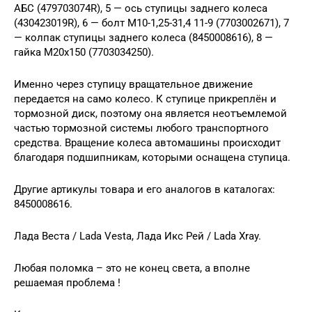
АБС (479703074R), 5 — ось ступицы заднего колеса
(430423019R), 6 — болт М10-1,25-31,4 11-9 (7703002671), 7
— колпак ступицы заднего колеса (8450008616), 8 —
гайка М20х150 (7703034250).
Именно через ступицу вращательное движение
передается на само колесо. К ступице прикреплён и
тормозной диск, поэтому она является неотъемлемой
частью тормозной системы любого транспортного
средства. Вращение колеса автомашины происходит
благодаря подшипникам, которыми оснащена ступица.
Другие артикулы товара и его аналогов в каталогах:
8450008616.
Лада Веста / Lada Vesta, Лада Икс Рей / Lada Xray.
Любая поломка – это не конец света, а вполне
решаемая проблема !