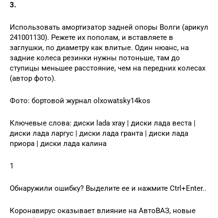
3.
Использовать амортизатор задней опоры Волги (арикул
241001130). Режете их пополам, и вставляете в
заглушки, по диаметру как влитые. Один нюанс, на
задние колеса резинки нужны потоньше, там до
ступицы меньшее расстояние, чем на передних колесах
(автор фото).
Фото: бортовой журнал olxowatsky14kos
Ключевые слова: диски lada xray | диски лада веста |
диски лада ларгус | диски лада гранта | диски лада
приора | диски лада калина
1
Обнаружили ошибку? Выделите ее и нажмите Ctrl+Enter..
Коронавирус оказывает влияние на АвтоВАЗ, новые