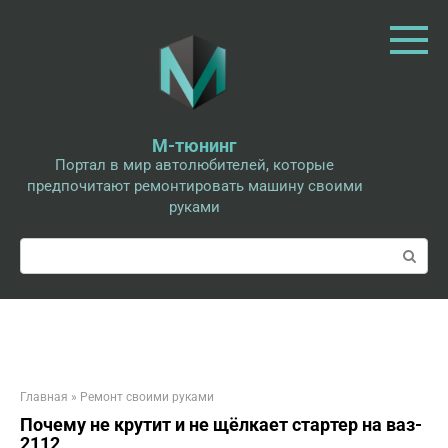
Перейти
к
контенту
М-тюнинг
Портал в мир автолюбителей, которые
предпочитают ремонтировать машину своими
руками
Поиск:
Главная
»
Ремонт своими руками
Почему не крутит и не щёлкает стартер на ваз-
2112