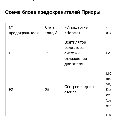
Схема блока предохранителей Приоры
№
Сила
«Стандарт» и
«Нор
предохранителя
тока, А
«Норма»
и «л
Вентилятор
радиатора
F1
25
системы
Резе
охлаждения
двигателя
Монт
вклю
задне
Обогрев заднего
F2
25
Конт
стекла
конта
Элем
стекл
Прав