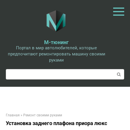
Перейти
к
контенту
М-тюнинг
Портал в мир автолюбителей, которые
предпочитают ремонтировать машину своими
руками
Поиск:
Главная
»
Ремонт своими руками
Установка заднего плафона приора люкс