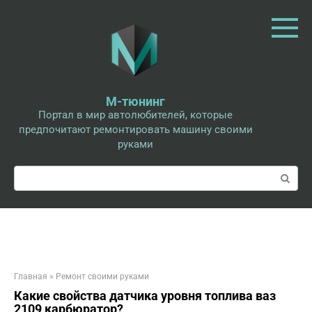
Перейти
к
контенту
М-тюнинг
Портал в мир автолюбителей, которые
предпочитают ремонтировать машину своими
руками
Поиск:
Главная
»
Ремонт своими руками
Какие свойства датчика уровня топлива ваз
2109 карбюратор?