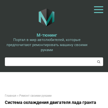
Перейти
к
контенту
М-тюнинг
Портал в мир автолюбителей, которые
предпочитают ремонтировать машину своими
руками
Поиск:
Главная
»
Ремонт своими руками
Система охлаждения двигателя лада гранта