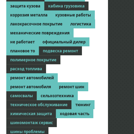
защита кузова
кабина грузовика
коррозия металла
кузовные работы
лакокрасочное покрытие
логистика
механические повреждения
не работает
официальный дилер
плановое то
подвеска ремонт
полимерное покрытие
расход топлива
ремонт автомобилей
ремонт автомобиля
ремонт шин
самосвалы
сельхозтехника
техническое обслуживание
тюнинг
химическая защита
ходовая часть
шиномонтаж сервис
шины проблемы