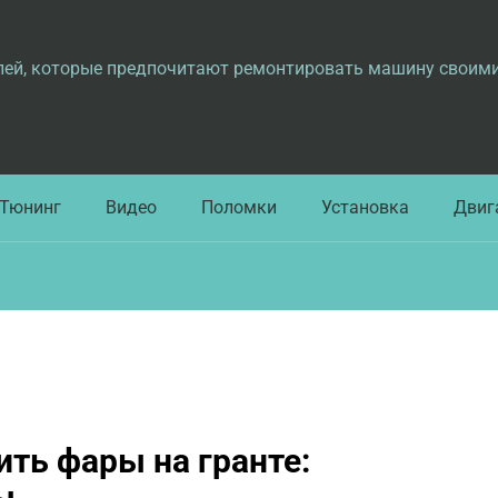
лей, которые предпочитают ремонтировать машину своим
Тюнинг
Видео
Поломки
Установка
Двиг
ить фары на гранте:
ы