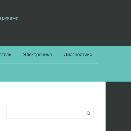
и руками
атель
Электроника
Диагностика
Поиск: