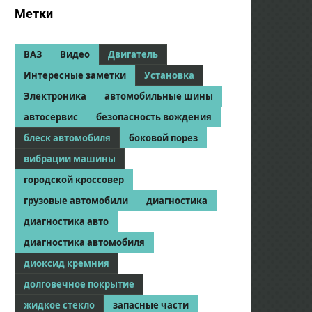
Метки
ВАЗ
Видео
Двигатель
Интересные заметки
Установка
Электроника
автомобильные шины
автосервис
безопасность вождения
блеск автомобиля
боковой порез
вибрации машины
городской кроссовер
грузовые автомобили
диагностика
диагностика авто
диагностика автомобиля
диоксид кремния
долговечное покрытие
жидкое стекло
запасные части