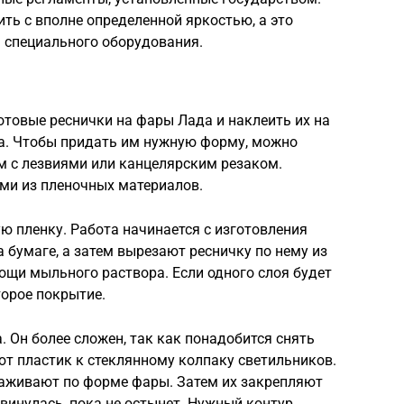
ь с вполне определенной яркостью, а это
 специального оборудования.
отовые реснички на фары Лада и наклеить их на
а. Чтобы придать им нужную форму, можно
 с лезвиями или канцелярским резаком.
ми из пленочных материалов.
ю пленку. Работа начинается с изготовления
 бумаге, а затем вырезают ресничку по нему из
ощи мыльного раствора. Если одного слоя будет
торое покрытие.
. Он более сложен, так как понадобится снять
т пластик к стеклянному колпаку светильников.
аживают по форме фары. Затем их закрепляют
двинулась, пока не остынет. Нужный контур