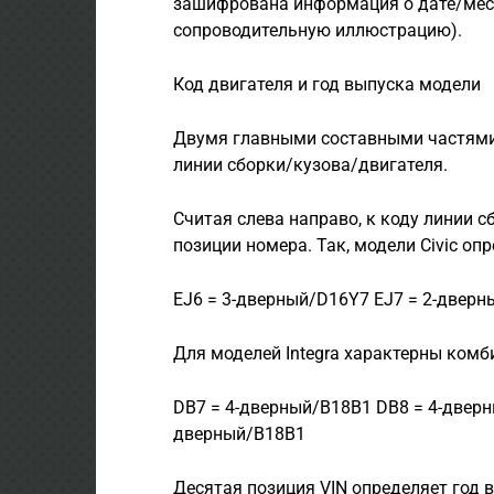
зашифрована информация о дате/мест
сопроводительную иллюстрацию).
Код двигателя и год выпуска модели
Двумя главными составными частями 
линии сборки/кузова/двигателя.
Считая слева направо, к коду линии сб
позиции номера. Так, модели Civic 
EJ6 = 3-дверный/D16Y7 EJ7 = 2-двер
Для моделей Integra характерны комб
DВ7 = 4-дверный/В18В1 DВ8 = 4-дверн
дверный/В18В1
Десятая позиция VIN определяет год 