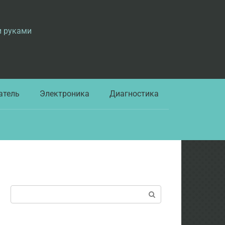
и руками
атель
Электроника
Диагностика
Поиск: