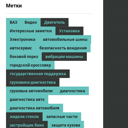
Метки
ВАЗ
Видео
Двигатель
Интересные заметки
Установка
Электроника
автомобильные шины
автосервис
безопасность вождения
боковой порез
вибрации машины
городской кроссовер
государственная поддержка
грузовики диагностика
грузовые автомобили
диагностика
диагностика авто
диагностика автомобиля
жидкое стекло
запасные части
застройщик банк
защита кузова