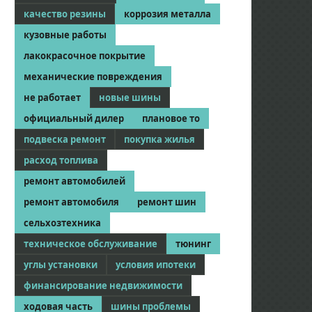
качество резины
коррозия металла
кузовные работы
лакокрасочное покрытие
механические повреждения
не работает
новые шины
официальный дилер
плановое то
подвеска ремонт
покупка жилья
расход топлива
ремонт автомобилей
ремонт автомобиля
ремонт шин
сельхозтехника
техническое обслуживание
тюнинг
углы установки
условия ипотеки
финансирование недвижимости
ходовая часть
шины проблемы