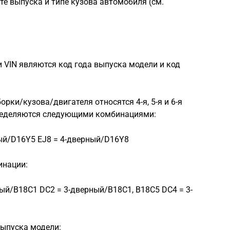
е выпуска и типе кузова автомобиля (см.
VIN являются код года выпуска модели и код
орки/кузова/двигателя относятся 4-я, 5-я и 6-я
определяются следующими комбинациями:
ный/D16Y5 EJ8 = 4-дверный/D16Y8
инации:
ый/В18С1 DС2 = 3-дверный/В18С1, В18С5 DС4 = 3-
выпуска модели: