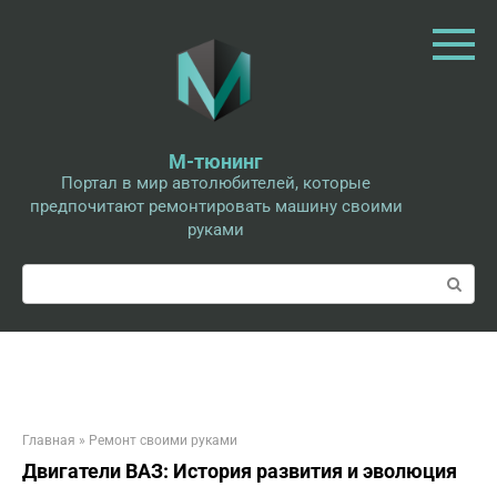
Перейти
к
контенту
М-тюнинг
Портал в мир автолюбителей, которые
предпочитают ремонтировать машину своими
руками
Поиск:
Главная
»
Ремонт своими руками
Двигатели ВАЗ: История развития и эволюция