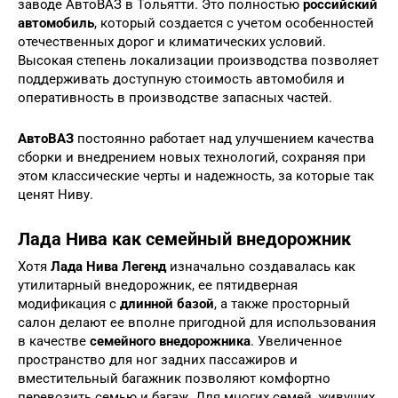
заводе АвтоВАЗ в Тольятти. Это полностью
российский
автомобиль
, который создается с учетом особенностей
отечественных дорог и климатических условий.
Высокая степень локализации производства позволяет
поддерживать доступную стоимость автомобиля и
оперативность в производстве запасных частей.
АвтоВАЗ
постоянно работает над улучшением качества
сборки и внедрением новых технологий, сохраняя при
этом классические черты и надежность, за которые так
ценят Ниву.
Лада Нива как семейный внедорожник
Хотя
Лада Нива Легенд
изначально создавалась как
утилитарный внедорожник, ее пятидверная
модификация с
длинной базой
, а также просторный
салон делают ее вполне пригодной для использования
в качестве
семейного внедорожника
. Увеличенное
пространство для ног задних пассажиров и
вместительный багажник позволяют комфортно
перевозить семью и багаж. Для многих семей, живущих