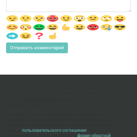
© 2026 М-тюнинг. Копирование информации с
сайта
строго запрещено
и преследуется в
судебном порядке
Этот сайт использует
cookie
для хранения данных.
Продолжая использовать сайт, вы даете свое согласие
на работу с этими файлами, а так же принимаете все
пункты
пользовательского соглашения
. При
возникновении вопросов пишите в
форму обратной