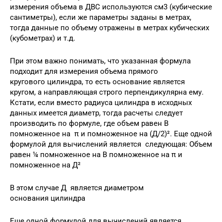
измерения объема в ДВС используются см3 (кубические
сантиметры), если же параметры заданы в метрах,
тогда данные по объему отражены в метрах кубических
(кубометрах) и т.д.
При этом важно понимать, что указанная формула
подходит для измерения объема прямого
кругового цилиндра, то есть основание является
кругом, а направляющая строго перпендикулярна ему.
Кстати, если вместо радиуса цилиндра в исходных
данных имеется диаметр, тогда расчеты следует
производить по формуле, где объем равен В
помноженное на π и помноженное на (Д/2)². Еще одной
формулой для вычислений является следующая: Объем
равен ¼ помноженное на В помноженное на π и
помноженное на Д²
В этом случае Д является диаметром
основания цилиндра
Еще одной формулой для вычислений является