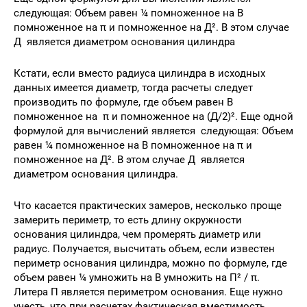
следующая: Объем равен ¼ помноженное на В
помноженное на π и помноженное на Д². В этом случае
Д является диаметром основания цилиндра
Кстати, если вместо радиуса цилиндра в исходных
данных имеется диаметр, тогда расчеты следует
производить по формуле, где объем равен В
помноженное на π и помноженное на (Д/2)². Еще одной
формулой для вычислений является следующая: Объем
равен ¼ помноженное на В помноженное на π и
помноженное на Д². В этом случае Д является
диаметром основания цилиндра.
Что касается практических замеров, несколько проще
замерить периметр, то есть длину окружности
основания цилиндра, чем промерять диаметр или
радиус. Получается, высчитать объем, если известен
периметр основания цилиндра, можно по формуле, где
объем равен ¼ умножить на В умножить на П² / π.
Литера П является периметром основания. Еще нужно
учесть, что при расчетах фактическая вместимость