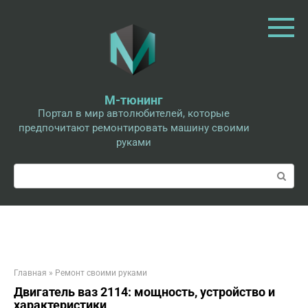
Перейти
к
контенту
М-тюнинг
Портал в мир автолюбителей, которые
предпочитают ремонтировать машину своими
руками
Поиск:
Главная
»
Ремонт своими руками
Двигатель ваз 2114: мощность, устройство и
характеристики