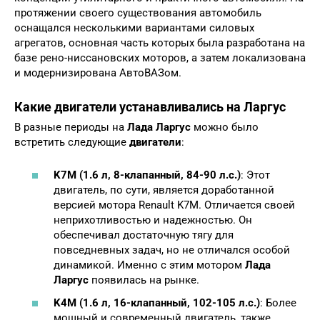
протяжении своего существования автомобиль
оснащался несколькими вариантами силовых
агрегатов, основная часть которых была разработана на
базе рено-ниссановских моторов, а затем локализована
и модернизирована АвтоВАЗом.
Какие двигатели устанавливались на Ларгус
В разные периоды на
Лада Ларгус
можно было
встретить следующие
двигатели
:
K7M (1.6 л, 8-клапанный, 84-90 л.с.)
: Этот
двигатель, по сути, является доработанной
версией мотора Renault K7M. Отличается своей
неприхотливостью и надежностью. Он
обеспечивал достаточную тягу для
повседневных задач, но не отличался особой
динамикой. Именно с этим мотором
Лада
Ларгус
появилась на рынке.
K4M (1.6 л, 16-клапанный, 102-105 л.с.)
: Более
мощный и современный двигатель, также