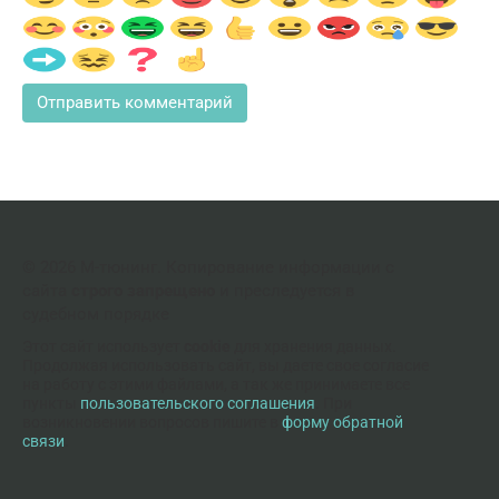
© 2026 М-тюнинг. Копирование информации с
сайта
строго запрещено
и преследуется в
судебном порядке
Этот сайт использует
cookie
для хранения данных.
Продолжая использовать сайт, вы даете свое согласие
на работу с этими файлами, а так же принимаете все
пункты
пользовательского соглашения
. При
возникновении вопросов пишите в
форму обратной
связи
.