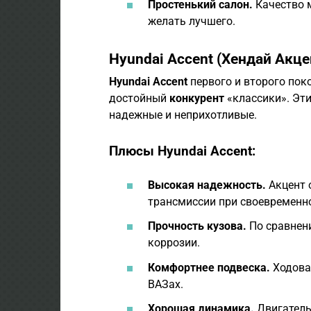
Простенький салон.
Качество 
желать лучшего.
Hyundai Accent (Хендай Акце
Hyundai Accent
первого и второго пок
достойный
конкурент
«классики». Эт
надежные и неприхотливые.
Плюсы Hyundai Accent:
Высокая надежность.
Акцент 
трансмиссии при своевременн
Прочность кузова.
По сравнени
коррозии.
Комфортнее подвеска.
Ходовая
ВАЗах.
Хорошая динамика.
Двигатель