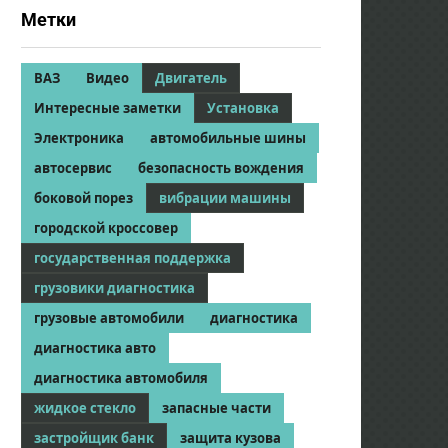
Метки
ВАЗ
Видео
Двигатель
Интересные заметки
Установка
Электроника
автомобильные шины
автосервис
безопасность вождения
боковой порез
вибрации машины
городской кроссовер
государственная поддержка
грузовики диагностика
грузовые автомобили
диагностика
диагностика авто
диагностика автомобиля
жидкое стекло
запасные части
застройщик банк
защита кузова