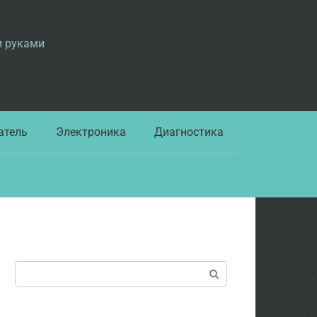
и руками
атель
Электроника
Диагностика
Поиск: