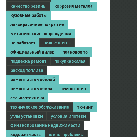
качество резины
коррозия металла
кузовные работы
лакокрасочное покрытие
механические повреждения
не работает
новые шины
официальный дилер
плановое то
подвеска ремонт
покупка жилья
расход топлива
ремонт автомобилей
ремонт автомобиля
ремонт шин
сельхозтехника
техническое обслуживание
тюнинг
углы установки
условия ипотеки
финансирование недвижимости
ходовая часть
шины проблемы