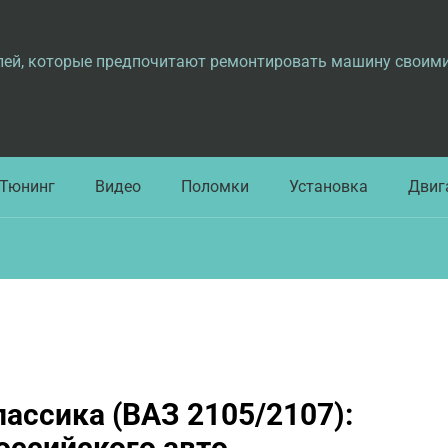
лей, которые предпочитают ремонтировать машину своим
Тюнинг
Видео
Поломки
Установка
Двиг
ассика (ВАЗ 2105/2107):
оссийского авто