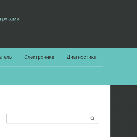
и руками
атель
Электроника
Диагностика
Поиск: