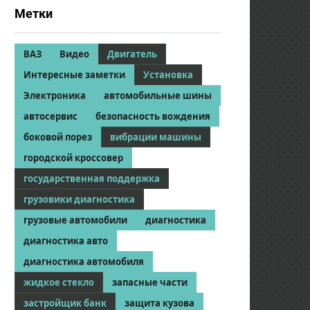
Метки
ВАЗ
Видео
Двигатель
Интересные заметки
Установка
Электроника
автомобильные шины
автосервис
безопасность вождения
боковой порез
вибрации машины
городской кроссовер
государственная поддержка
грузовики диагностика
грузовые автомобили
диагностика
диагностика авто
диагностика автомобиля
жидкое стекло
запасные части
застройщик банк
защита кузова