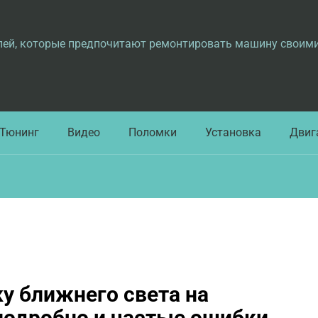
лей, которые предпочитают ремонтировать машину своим
Тюнинг
Видео
Поломки
Установка
Двиг
у ближнего света на
подробно и частые ошибки