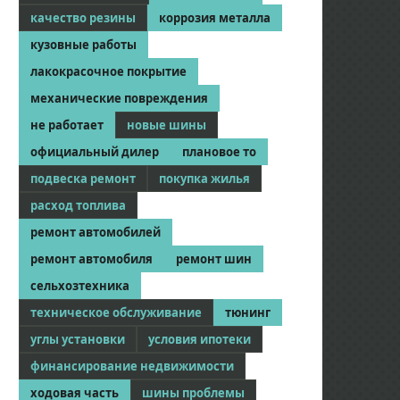
качество резины
коррозия металла
кузовные работы
лакокрасочное покрытие
механические повреждения
не работает
новые шины
официальный дилер
плановое то
подвеска ремонт
покупка жилья
расход топлива
ремонт автомобилей
ремонт автомобиля
ремонт шин
сельхозтехника
техническое обслуживание
тюнинг
углы установки
условия ипотеки
финансирование недвижимости
ходовая часть
шины проблемы