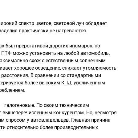
рокий спектр цветов, световой луч обладает
 изделия практически не нагреваются.
ах был прерогативой дорогих иномарок, но
е ПТФ можно установить на любой автомобиль.
максимально схож с естественным солнечным
чивает хорошее освещение, снижает утомляемость
е расстояния. В сравнении со стандартными
еризуется более высоким КПД, увеличенным
реблением.
– галогеновые. По своим техническим
т вышеперечисленным конкурентам. Но, несмотря
ким спросом у автовладельцев. Главная причина
сти относительно более производительных