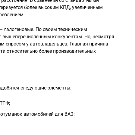
е расстояния. В сравнении со стандартными
еризуется более высоким КПД, увеличенным
реблением.
– галогеновые. По своим техническим
т вышеперечисленным конкурентам. Но, несмотря
ким спросом у автовладельцев. Главная причина
сти относительно более производительных
адобятся следующие элементы:
ПТФ;
отуманок автомобилей для ВАЗ;