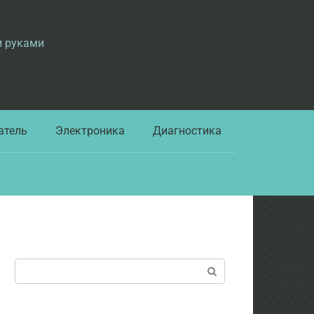
и руками
атель
Электроника
Диагностика
Поиск: