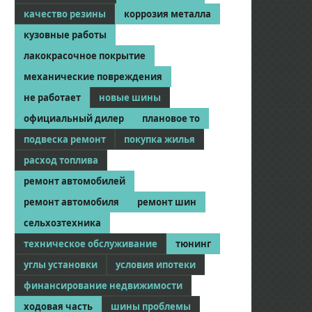
качество резины
коррозия металла
кузовные работы
лакокрасочное покрытие
механические повреждения
не работает
новые шины
официальный дилер
плановое то
подвеска ремонт
покупка жилья
расход топлива
ремонт автомобилей
ремонт автомобиля
ремонт шин
сельхозтехника
техническое обслуживание
тюнинг
углы установки
условия ипотеки
финансирование недвижимости
ходовая часть
шины проблемы