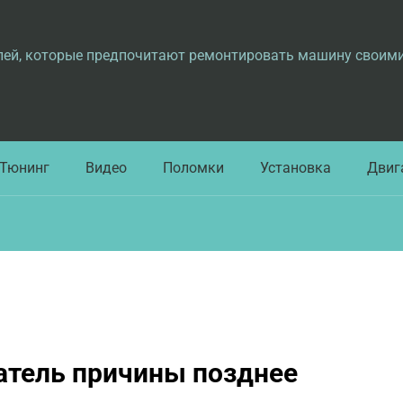
лей, которые предпочитают ремонтировать машину своим
Тюнинг
Видео
Поломки
Установка
Двиг
гатель причины позднее