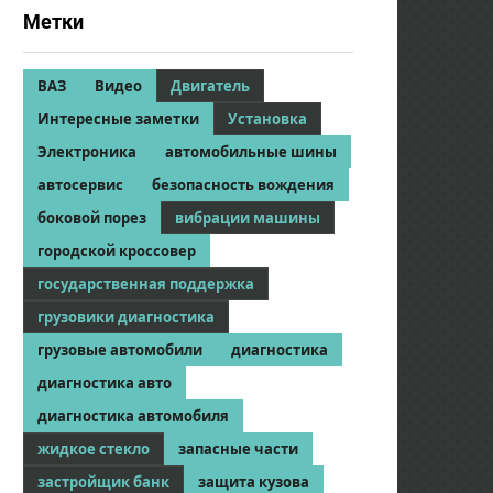
Метки
ВАЗ
Видео
Двигатель
Интересные заметки
Установка
Электроника
автомобильные шины
автосервис
безопасность вождения
боковой порез
вибрации машины
городской кроссовер
государственная поддержка
грузовики диагностика
грузовые автомобили
диагностика
диагностика авто
диагностика автомобиля
жидкое стекло
запасные части
застройщик банк
защита кузова