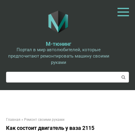
Перейти
к
контенту
М-тюнинг
Портал в мир автолюбителей, которые
предпочитают ремонтировать машину своими
руками
Поиск:
Главная
»
Ремонт своими руками
Как состоит двигатель у ваза 2115