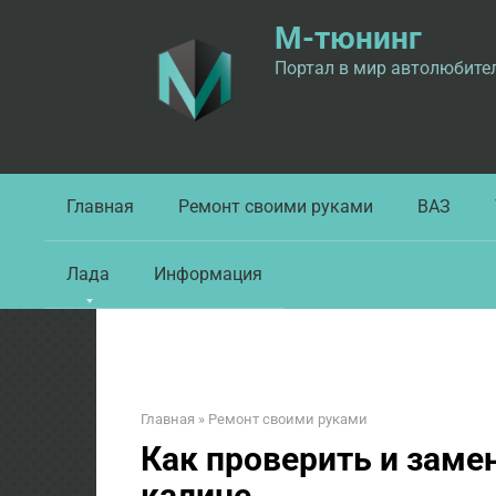
Перейти
М-тюнинг
к
контенту
Портал в мир автолюбите
Главная
Ремонт своими руками
ВАЗ
Лада
Информация
Главная
»
Ремонт своими руками
Как проверить и заме
калине