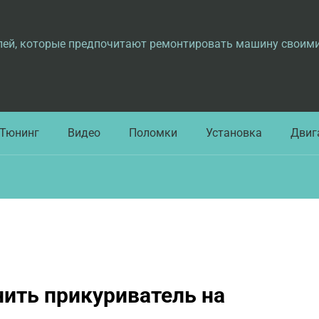
лей, которые предпочитают ремонтировать машину своим
Тюнинг
Видео
Поломки
Установка
Двиг
нить прикуриватель на