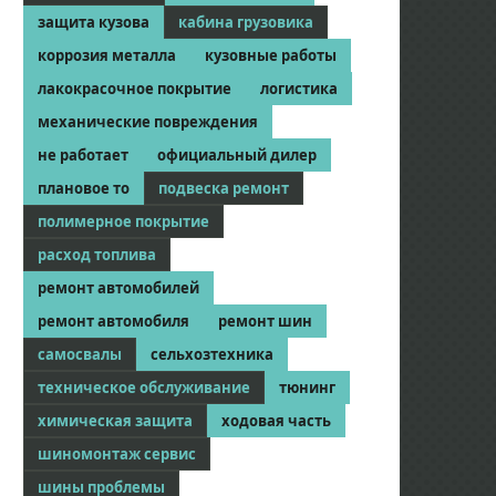
защита кузова
кабина грузовика
коррозия металла
кузовные работы
лакокрасочное покрытие
логистика
механические повреждения
не работает
официальный дилер
плановое то
подвеска ремонт
полимерное покрытие
расход топлива
ремонт автомобилей
ремонт автомобиля
ремонт шин
самосвалы
сельхозтехника
техническое обслуживание
тюнинг
химическая защита
ходовая часть
шиномонтаж сервис
шины проблемы