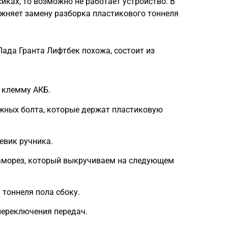
сиках, то возможно не работает устройство. В
ожняет замену разборка пластикового тоннеля
ада Гранта Лифтбек похожа, состоит из
 клемму АКБ.
жных болта, которые держат пластиковую
евик ручника.
саморез, который выкручиваем на следующем
тоннеля пола сбоку.
переключения передач.