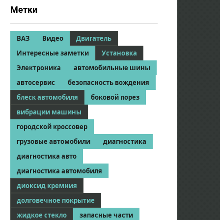
Метки
ВАЗ
Видео
Двигатель
Интересные заметки
Установка
Электроника
автомобильные шины
автосервис
безопасность вождения
блеск автомобиля
боковой порез
вибрации машины
городской кроссовер
грузовые автомобили
диагностика
диагностика авто
диагностика автомобиля
диоксид кремния
долговечное покрытие
жидкое стекло
запасные части