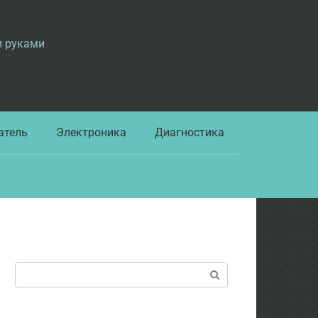
и руками
атель
Электроника
Диагностика
Поиск: