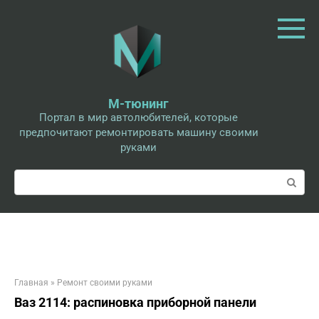
Перейти
к
контенту
М-тюнинг
Портал в мир автолюбителей, которые
предпочитают ремонтировать машину своими
руками
Поиск:
Главная
»
Ремонт своими руками
Ваз 2114: распиновка приборной панели