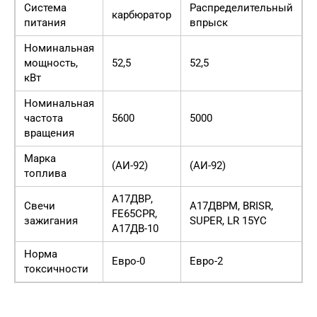
Система
Распределительный
карбюратор
к
питания
впрыск
Номинальная
мощность,
52,5
52,5
5
кВт
Номинальная
частота
5600
5000
5
вращения
Марка
(АИ-92)
(АИ-92)
(
топлива
А17ДВР,
А
Свечи
А17ДВРМ, BRISR,
FE65CPR,
F
зажигания
SUPER, LR 15YC
А17ДВ-10
А
Норма
Евро-0
Евро-2
Е
токсичности