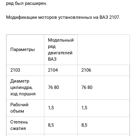
ряд был расширен.
Модификации моторов установленных на ВАЗ 2107.
Модельный
ряд
Параметры
двигателей
ВАЗ
2103
2104
2106
2
Диаметр
цилиндра,
76 80
76 80
7
ход поршня
Рабочий
1,5
1,5
1
объем
Степень
8,5
8,5
8
сжатия