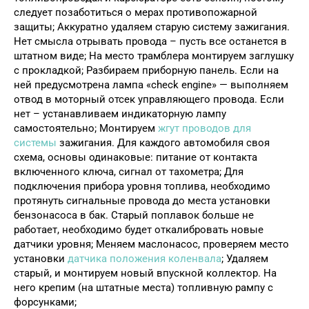
следует позаботиться о мерах противопожарной
защиты; Аккуратно удаляем старую систему зажигания.
Нет смысла отрывать провода – пусть все останется в
штатном виде; На место трамблера монтируем заглушку
с прокладкой; Разбираем приборную панель. Если на
ней предусмотрена лампа «check engine» — выполняем
отвод в моторный отсек управляющего провода. Если
нет – устанавливаем индикаторную лампу
самостоятельно; Монтируем
жгут проводов для
системы
зажигания. Для каждого автомобиля своя
схема, основы одинаковые: питание от контакта
включенного ключа, сигнал от тахометра; Для
подключения прибора уровня топлива, необходимо
протянуть сигнальные провода до места установки
бензонасоса в бак. Старый поплавок больше не
работает, необходимо будет откалибровать новые
датчики уровня; Меняем маслонасос, проверяем место
установки
датчика положения коленвала
; Удаляем
старый, и монтируем новый впускной коллектор. На
него крепим (на штатные места) топливную рампу с
форсунками;