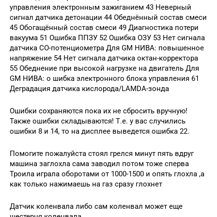
управления электронным зажиганием 43 Неверный
сигнал датчика детонации 44 Обеднённый состав смеси
45 Обогащённый состав смеси 49 Диагностика потери
вакуума 51 Ошибка ППЗУ 52 Ошибка ОЗУ 53 Нет сигнала
датчика СО-потенциометра Для GM НИВА: повышенное
напряжение 54 Нет сигнала датчика октан-корректора
55 Обеднение при высокой нагрузке на двигатель Для
GM НИВА: о шибка электронного блока управления 61
Деградация датчика кислорода/LAMDA-зонда
Ошибки сохраняются пока их не сбросить вручную!
Также ошибки складываются! Т.е. у вас случились
ошибки 8 и 14, то на дисплее выведется ошибка 22.
Помогите пожалуйста стоял грелся минут пять вдруг
машина заглохла сама заводил потом тоже сперва
Троила играла оборотами от 1000-1500 и опять глохла ,а
как только нажимаешь на газ сразу глохнет
Датчик коленвала либо сам коленвал может еще
шестерня коленвала