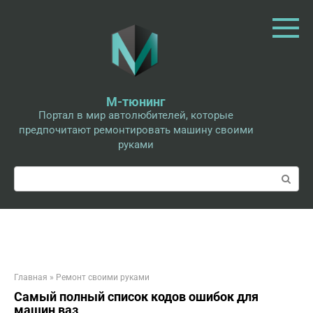
Перейти
к
контенту
М-тюнинг
Портал в мир автолюбителей, которые
предпочитают ремонтировать машину своими
руками
Поиск:
Главная
»
Ремонт своими руками
Самый полный список кодов ошибок для
машин ваз