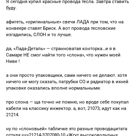
Я сегодня купил красные провода тесла. Завтра ставить
буду.
афигеть, «оригинальные» свечи ЛАДА при том, что на
конвеере ставят Бриск. А вот провода тесловские
изгадились, СЛОН и то лучше.
да, «Лада-Деталь» — странноватая конторка…и я в
Самаре НЕ смог найти того «слона», что нужен моей
Ниве !
а они просто упаковщики, сами ничего не делают. хотя
ничего не могу сказать, патрубки СО и радиатор в ихней
упаковке оказались вполне нормальными.
про слона — ща точно не помню, но вроде себе покупал
кабели на классику инжектор. а, вот, 21073, идут как на
21214.
ну по «слоновьей» табличке это разные проводацитата
оттуда:===21214-3707080-10 «Жгут высоковольтных