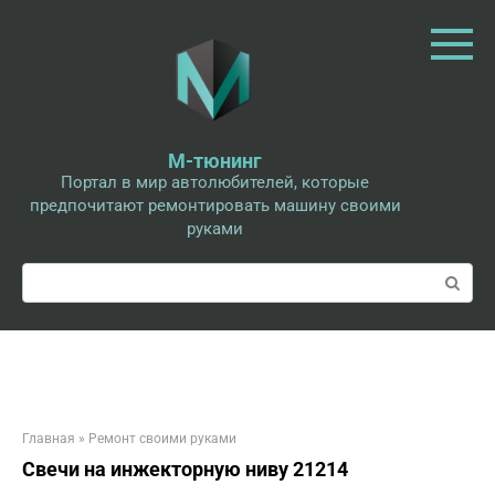
Перейти
к
контенту
М-тюнинг
Портал в мир автолюбителей, которые
предпочитают ремонтировать машину своими
руками
Поиск:
Главная
»
Ремонт своими руками
Свечи на инжекторную ниву 21214