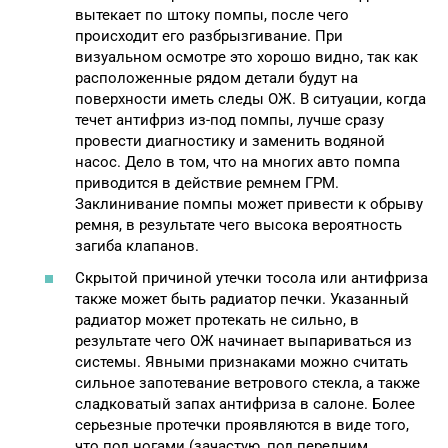
вытекает по штоку помпы, после чего
происходит его разбрызгивание. При
визуальном осмотре это хорошо видно, так как
расположенные рядом детали будут на
поверхности иметь следы ОЖ. В ситуации, когда
течет антифриз из-под помпы, лучше сразу
провести диагностику и заменить водяной
насос. Дело в том, что на многих авто помпа
приводится в действие ремнем ГРМ.
Заклинивание помпы может привести к обрыву
ремня, в результате чего высока вероятность
загиба клапанов.
Скрытой причиной утечки тосола или антифриза
также может быть радиатор печки. Указанный
радиатор может протекать не сильно, в
результате чего ОЖ начинает выпариваться из
системы. Явными признаками можно считать
сильное запотевание ветрового стекла, а также
сладковатый запах антифриза в салоне. Более
серьезные протечки проявляются в виде того,
что под ногами (зачастую, под передним