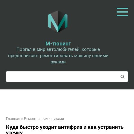
Перейти
к
контенту
М-тюнинг
Портал в мир автолюбителей, которые
предпочитают ремонтировать машину своими
руками
Поиск:
Главная
»
Ремонт своими руками
Куда быстро уходит антифриз и как устранить
утечку