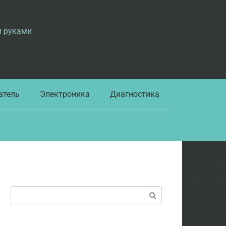
и руками
атель
Электроника
Диагностика
Поиск: