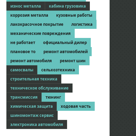
износ металла
кабина грузовика
коррозия металла
кузовные работы
лакокрасочное покрытие
логистика
механические повреждения
не работает
официальный дилер
плановое то
ремонт автомобилей
ремонт автомобиля
ремонт шин
самосвалы
сельхозтехника
строительная техника
техническое обслуживание
трансмиссия
тюнинг
химическая защита
ходовая часть
шиномонтаж сервис
электроника автомобиля