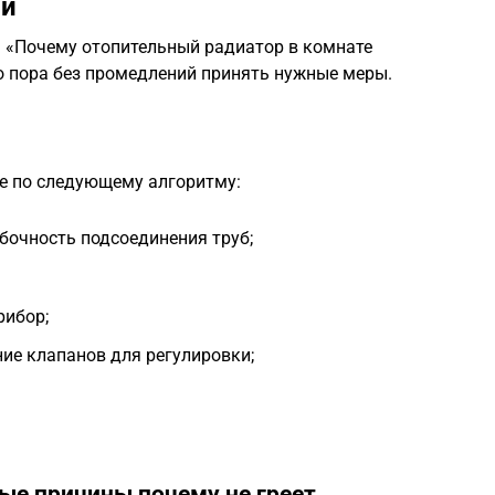
ми
: «Почему отопительный радиатор в комнате
то пора без промедлений принять нужные меры.
те по следующему алгоритму:
бочность подсоединения труб;
рибор;
ие клапанов для регулировки;
ые причины почему не греет