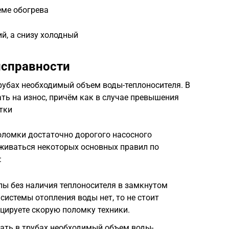
еме обогрева
й, а снизу холодный
исправности
рубах необходимый объем воды-теплоносителя. В
ть на износ, причём как в случае превышения
атки
оломки достаточно дорогого насосного
живаться некоторых основных правил по
:
пы без наличия теплоносителя в замкнутом
х системы отопления воды нет, то не стоит
оцируете скорую поломку техники.
ать в трубах необходимый объем воды-