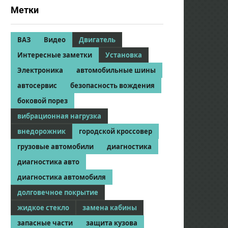
Метки
ВАЗ
Видео
Двигатель
Интересные заметки
Установка
Электроника
автомобильные шины
автосервис
безопасность вождения
боковой порез
вибрационная нагрузка
внедорожник
городской кроссовер
грузовые автомобили
диагностика
диагностика авто
диагностика автомобиля
долговечное покрытие
жидкое стекло
замена кабины
запасные части
защита кузова