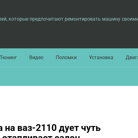
лей, которые предпочитают ремонтировать машину своим
Тюнинг
Видео
Поломки
Установка
Двиг
а на ваз-2110 дует чуть
 отапливает салон