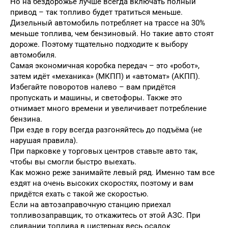
Но на бездорожье лучше всегда включать полный
привод – так топливо будет тратиться меньше.
Дизельный автомобиль потребляет на трассе на 30%
меньше топлива, чем бензиновый. Но такие авто стоят
дороже. Поэтому тщательно подходите к выбору
автомобиля.
Самая экономичная коробка передач – это «робот»,
затем идёт «механика» (МКПП) и «автомат» (АКПП).
Избегайте поворотов налево – вам придётся
пропускать и машины, и светофоры. Также это
отнимает много времени и увеличивает потребление
бензина.
При езде в гору всегда разгоняйтесь до подъёма (не
нарушая правила).
При парковке у торговых центров ставьте авто так,
чтобы вы смогли быстро выехать.
Как можно реже занимайте левый ряд. Именно там все
ездят на очень высоких скоростях, поэтому и вам
придётся ехать с такой же скоростью.
Если на автозаправочную станцию приехал
топливозаправщик, то откажитесь от этой АЗС. При
сливании топлива в цистернах весь осадок