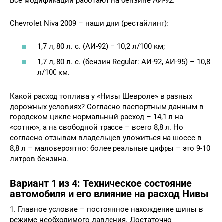
Все модификации работают на бензине АИ-92.
Chevrolet Niva 2009 – наши дни (рестайлинг):
1,7 л, 80 л. с. (АИ-92) – 10,2 л/100 км;
1,7 л, 80 л. с. (бензин Regular: АИ-92, АИ-95) – 10,8
л/100 км.
Какой расход топлива у «Нивы Шевроле» в разных
дорожных условиях? Согласно паспортным данным в
городском цикле нормальный расход – 14,1 л на
«сотню», а на свободной трассе – всего 8,8 л. Но
согласно отзывам владельцев уложиться на шоссе в
8,8 л – маловероятно: более реальные цифры – это 9-10
литров бензина.
Вариант 1 из 4: Техническое состояние
автомобиля и его влияние на расход Нивы
1. Главное условие – постоянное нахождение шины в
режиме необходимого давления. Достаточно