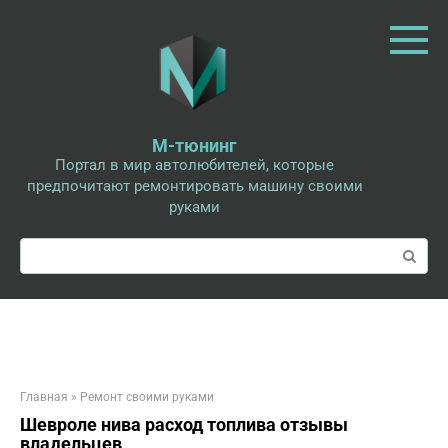
Перейти
к
контенту
М-тюнинг
Портал в мир автолюбителей, которые
предпочитают ремонтировать машину своими
руками
Поиск:
Главная
»
Ремонт своими руками
Шевроле нива расход топлива отзывы
владельцев