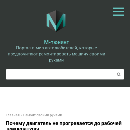
Перейти
к
контенту
М-тюнинг
Портал в мир автолюбителей, которые
предпочитают ремонтировать машину своими
руками
Поиск:
Главная
»
Ремонт своими руками
Почему двигатель не прогревается до рабочей
температуры