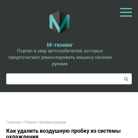
Перейти
к
контенту
М-тюнинг
Портал в мир автолюбителей, которые
предпочитают ремонтировать машину своими
руками
Поиск:
Главная
»
Ремонт своими руками
Как удалить воздушную пробку из системы
охлаждения