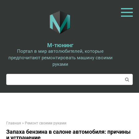
Перейти
к
контенту
М-тюнинг
Портал в мир автолюбителей, которые
предпочитают ремонтировать машину своими
руками
Поиск:
Главная
»
Ремонт своими руками
Запаха бензина в салоне автомобиля: причины
и устранение