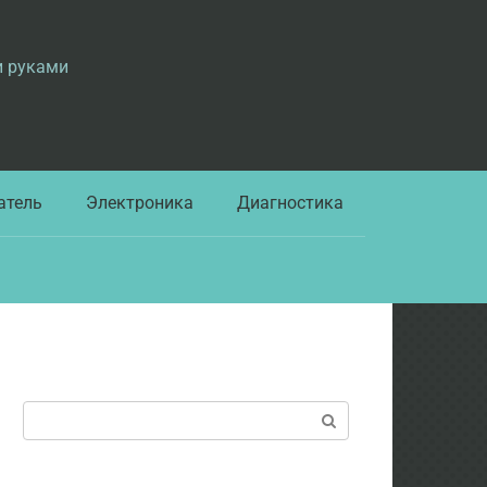
и руками
атель
Электроника
Диагностика
Поиск: