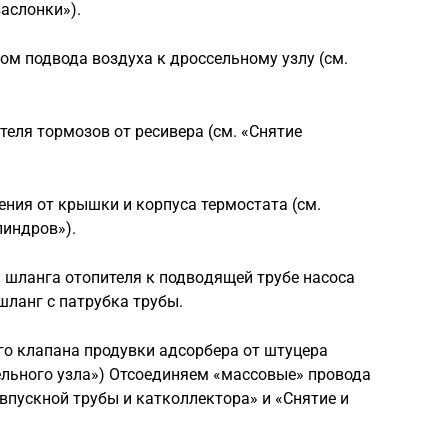
аслонки»).
м подвода воздуха к дроссельному узлу (см.
еля тормозов от ресивера (см. «Сня­тие
ия от крышки и корпуса термоста­та (см.
линдров»).
 шланга отопителя к подво­дящей трубе насоса
шланг с патрубка трубы.
о клапана продувки адсорбера от штуцера
ельного узла») Отсоединяем «массовые» провода
 впускной трубы и катколлектора» и «Снятие и