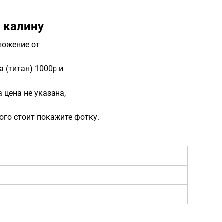
 калину
ложение от
 (титан) 1000р и
 цена не указана,
кого стоит покажите фотку.