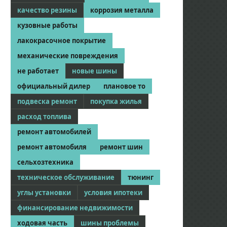
качество резины
коррозия металла
кузовные работы
лакокрасочное покрытие
механические повреждения
не работает
новые шины
официальный дилер
плановое то
подвеска ремонт
покупка жилья
расход топлива
ремонт автомобилей
ремонт автомобиля
ремонт шин
сельхозтехника
техническое обслуживание
тюнинг
углы установки
условия ипотеки
финансирование недвижимости
ходовая часть
шины проблемы