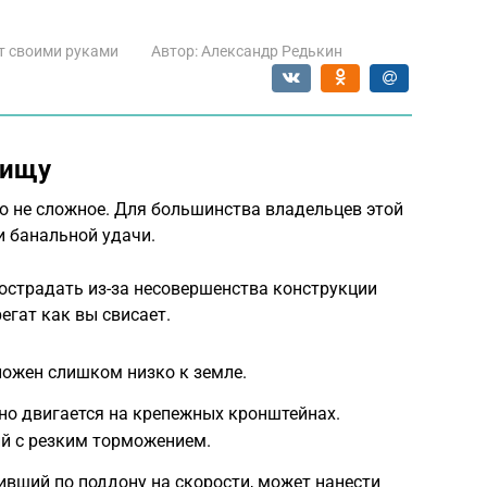
т своими руками
Автор:
Александр Редькин
нищу
о не сложное. Для большинства владельцев этой
и банальной удачи.
острадать из-за несовершенства конструкции
егат как вы свисает.
ложен слишком низко к земле.
но двигается на крепежных кронштейнах.
ий с резким торможением.
вший по поддону на скорости, может нанести