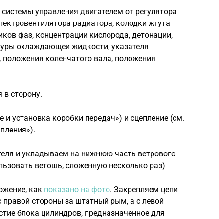
 системы управления двигателем от регулятора
 электровентилятора радиатора, колодки жгута
ков фаз, концентрации кислорода, детонации,
туры охлаждающей жидко­сти, указателя
 положения колен­чатого вала, положения
 в сторону.
е и установка коробки передач») и сцепление (см.
пления»).
еля и укладываем на нижнюю часть ветрового
льзовать ветошь, сложенную несколько раз)
ожение, как
показано на фото
. Закрепляем цепи
с правой стороны за штатный рым, а с левой
рстие блока цилиндров, предназначенное для