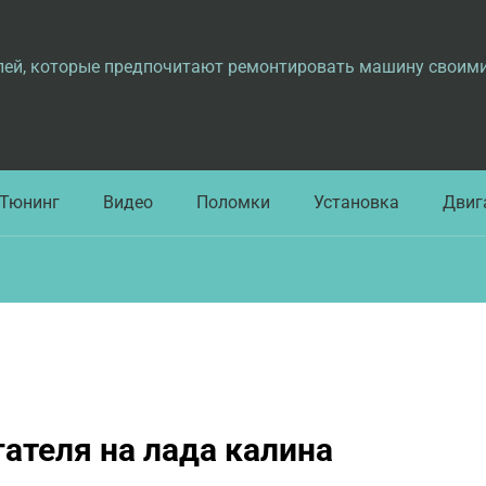
лей, которые предпочитают ремонтировать машину своим
Тюнинг
Видео
Поломки
Установка
Двиг
гателя на лада калина