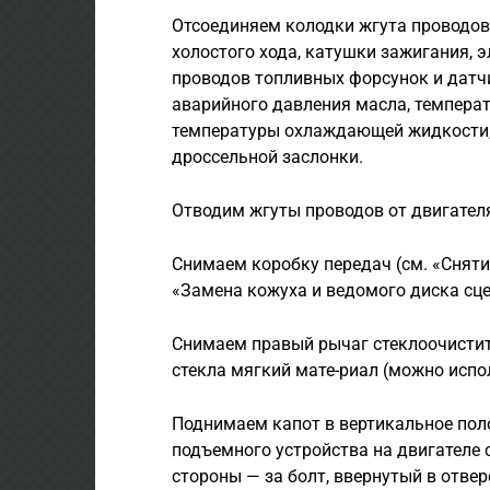
Отсоединяем колодки жгута проводов
холостого хода, катуш­ки зажигания,
проводов топливных форсунок и датчи
аварийного давления масла, темпера
температуры охлажда­ющей жидкости,
дроссельной заслонки.
Отводим жгуты проводов от двигателя
Снимаем коробку передач (см. «Сня­ти
«Замена кожуха и ведомого диска сце
Снимаем правый рычаг стеклоочистит
стекла мягкий мате-риал (можно испо
Поднимаем капот в вертикальное пол
подъемного устройства на двигателе 
стороны — за болт, ввернутый в отве