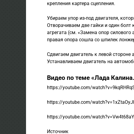
крепления картера сцепления.
Убираем упор из-под двигателя, кото
Отворачиваем две гайки и один болт 
агрегата (см. «Замена опор силового 
правая опора сошла со шпилек лонже
Сдвигаем двигатель к левой сто­роне
Устанавливаем двигатель на автомо­б
Видео по теме «Лада Калина
https://youtube.com/watch?v=9kqRHRq
https://youtube.com/watch?v=1xZtaOyJ
https://youtube.com/watch?v=Vw4t68a
Источник