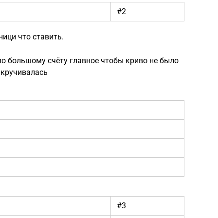
#2
ници что ставить.
 по большому счёту главное чтобы криво не было
икручивалась
#3