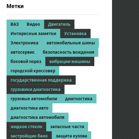
Метки
ВАЗ
Видео
Двигатель
Интересные заметки
Установка
Электроника
автомобильные шины
автосервис
безопасность вождения
боковой порез
вибрации машины
городской кроссовер
государственная поддержка
грузовики диагностика
грузовые автомобили
диагностика
диагностика авто
диагностика автомобиля
жидкое стекло
запасные части
застройщик банк
защита кузова