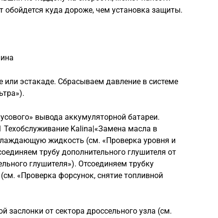
т обойдется куда дороже, чем установка защиты.
лина
е или эстакаде. Сбрасываем давле­ние в системе
ьтра»).
усового» вывода аккумуляторной батареи.
-1 Техобслуживание Kalina|«Замена масла в
охлаждающую жидкость (см. «Проверка уровня и
оединяем трубу дополнительного глушителя от
ельного глушителя»). Отсо­единяем трубку
(см. «Проверка форсунок, снятие топливной
й заслонки от сектора дроссельного узла (см.