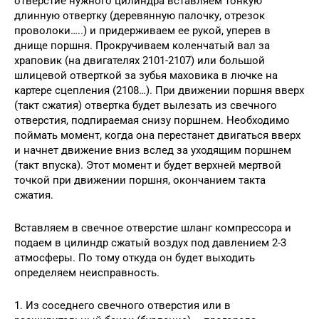
отверстие нужного цилиндра вставляем тонкую
длинную отвертку (деревянную палочку, отрезок
проволоки…..) и придерживаем ее рукой, уперев в
днище поршня. Прокручиваем коленчатый вал за
храповик (на двигателях 2101-2107) или большой
шлицевой отверткой за зубья маховика в лючке на
картере сцепления (2108…). При движении поршня вверх
(такт сжатия) отвертка будет вылезать из свечного
отверстия, подпираемая снизу поршнем. Необходимо
поймать момент, когда она перестанет двигаться вверх
и начнет движение вниз вслед за уходящим поршнем
(такт впуска). Этот момент и будет верхней мертвой
точкой при движении поршня, окончанием такта
сжатия.
Вставляем в свечное отверстие шланг компрессора и
подаем в цилиндр сжатый воздух под давлением 2-3
атмосферы. По тому откуда он будет выходить
определяем неисправность.
1. Из соседнего свечного отверстия или в