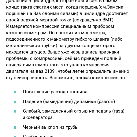
давления в цилиндре, которое возникает в самом
конце такта сжатия смеси, когда поршень(см.Замена
поршней на Ваз своими силами) в цилиндре достигает
своей верхней мертвой точки (сокращенно ВМТ).
Измеряется компрессия специальным прибором —
компрессометром. Он состоит из манометра,
подсоединенного к манометру гибкого шланга (либо
металлической трубки) на другом конце которого
находится штуцер. Выше уже назывались признаки
проблемы с компрессией, сейчас приведем полный
список симптомов того, что упала компрессия
двигателя на ваз 2109 , чтобы легче определить именно
эту неисправность. Запомните, плохая компрессия это:
Повышение расхода топлива.
Падение (замедление) динамики (разгон)
Слабый, замедленный отзыв на педаль (газа)
акселератора
Черный выхлоп из трубы
Слабая «тяга»