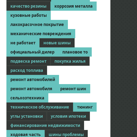
качество резины
коррозия металла
кузовные работы
лакокрасочное покрытие
механические повреждения
не работает
новые шины
официальный дилер
плановое то
подвеска ремонт
покупка жилья
расход топлива
ремонт автомобилей
ремонт автомобиля
ремонт шин
сельхозтехника
техническое обслуживание
тюнинг
углы установки
условия ипотеки
финансирование недвижимости
ходовая часть
шины проблемы