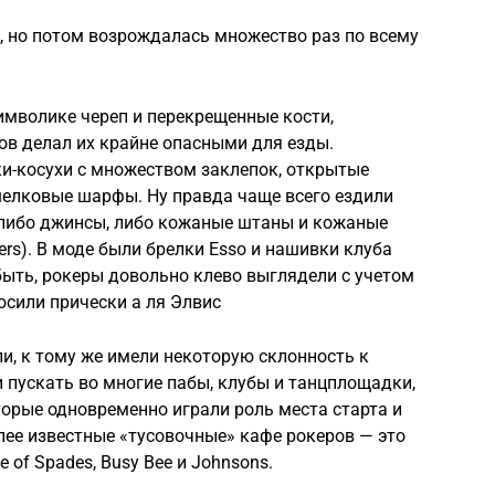
, но потом возрождалась множество раз по всему
имволике череп и перекрещенные кости,
ов делал их крайне опасными для езды.
и-косухи с множеством заклепок, открытые
елковые шарфы. Ну правда чаще всего ездили
 либо джинсы, либо кожаные штаны и кожаные
rs). В моде были брелки Esso и нашивки клуба
 быть, рокеры довольно клево выглядели с учетом
носили прически а ля Элвис
и, к тому же имели некоторую склонность к
и пускать во многие пабы, клубы и танцплощадки,
торые одновременно играли роль места старта и
лее известные «тусовочные» кафе рокеров — это
Ace of Spades, Busy Bee и Johnsons.