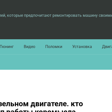
лей, которые предпочитают ремонтировать машину своим
Тюнинг
Видео
Поломки
Установка
Двиг
зельном двигателе. кто
ип работы коромысла