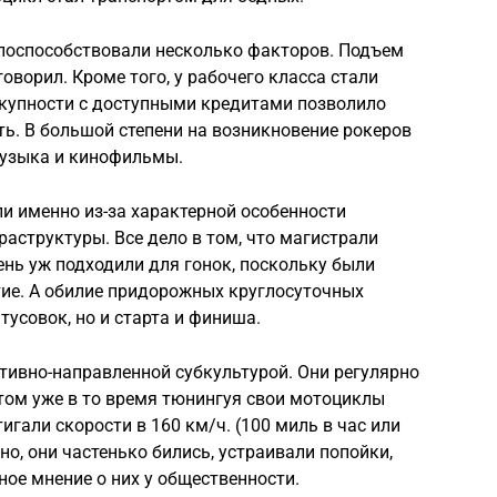
поспособствовали несколько факторов. Подъем
говорил. Кроме того, у рабочего класса стали
окупности с доступными кредитами позволило
ь. В большой степени на возникновение рокеров
музыка и кинофильмы.
ли именно из-за характерной особенности
аструктуры. Все дело в том, что магистрали
ень уж подходили для гонок, поскольку были
ие. А обилие придорожных круглосуточных
тусовок, но и старта и финиша.
тивно-направленной субкультурой. Они регулярно
этом уже в то время тюнингуя свои мотоциклы
игали скорости в 160 км/ч. (100 миль в час или
нно, они частенько бились, устраивали попойки,
ное мнение о них у общественности.