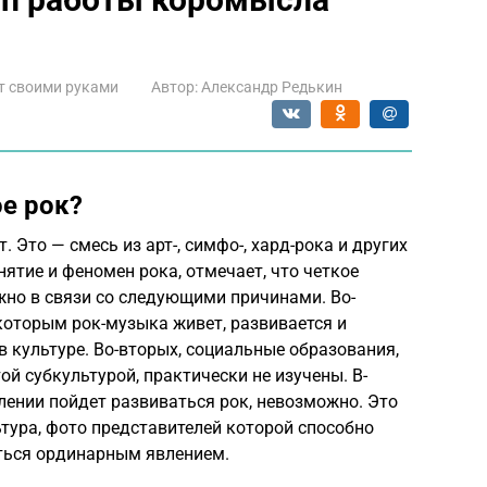
т своими руками
Автор:
Александр Редькин
ое рок?
. Это — смесь из арт-, симфо-, хард-рока и других
ятие и феномен рока, отмечает, что четкое
жно в связи со следующими причинами. Во-
которым рок-музыка живет, развивается и
 культуре. Во-вторых, социальные образования,
й субкультурой, практически не изучены. В-
влении пойдет развиваться рок, невозможно. Это
ьтура, фото представителей которой способно
аться ординарным явлением.