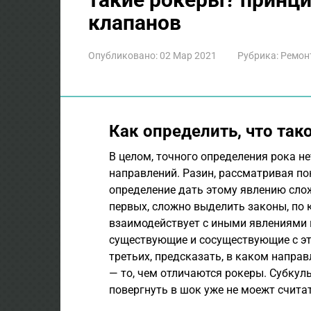
клапанов
Опубликовано:
02 Мар 2021
Рубрика:
Ремон
Как определить, что так
В целом, точного определения рока нет
направлений. Разин, рассматривая пон
определение дать этому явлению сло
первых, сложно выделить законы, по 
взаимодействует с иными явлениями в
существующие и сосуществующие с это
третьих, предсказать, в каком напра
— то, чем отличаются рокеры. Субкул
повергнуть в шок уже не моежт счит