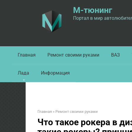
Перейти
М-тюнинг
к
контенту
Портал в мир автолюбите
Главная
Ремонт своими руками
ВАЗ
Лада
Информация
Главная
»
Ремонт своими руками
Что такое рокера в ди
такие рокеры? принц