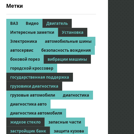
Метки
ВАЗ
Видео
Двигатель
Интересные заметки
Установка
Электроника
автомобильные шины
автосервис
безопасность вождения
боковой порез
вибрации машины
городской кроссовер
государственная поддержка
грузовики диагностика
грузовые автомобили
диагностика
диагностика авто
диагностика автомобиля
жидкое стекло
запасные части
застройщик банк
защита кузова