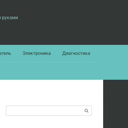
и руками
атель
Электроника
Диагностика
Поиск: