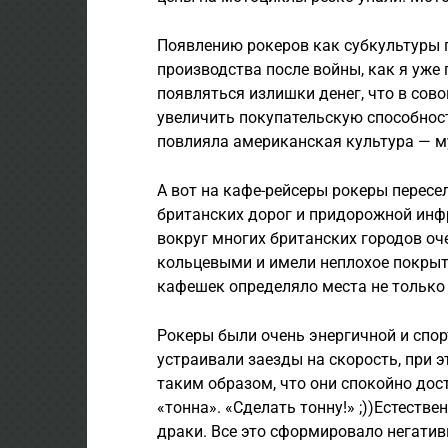
Появлению рокеров как субкультуры 
производства после войны, как я уже 
появляться излишки денег, что в сов
увеличить покупательскую способност
повлияла американская культура — 
А вот на кафе-рейсеры рокеры пересе
британских дорог и придорожной инфр
вокруг многих британских городов оч
кольцевыми и имели неплохое покрыт
кафешек определяло места не только 
Рокеры были очень энергичной и спор
устраивали заезды на скорость, при 
таким образом, что они спокойно дост
«тонна». «Сделать тонну!» ;))Естестве
драки. Все это сформировало негатив